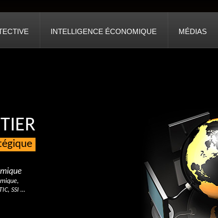
TECTIVE
INTELLIGENCE ÉCONOMIQUE
MÉDIAS
TIER
atégique
nomique
omique,
TIC, SSI …