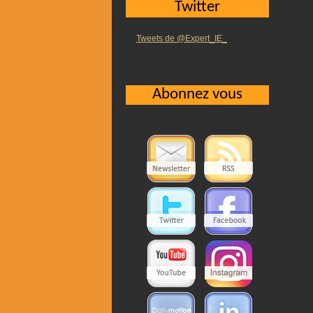
Twitter
Tweets de @Expert_IE_
Abonnez vous