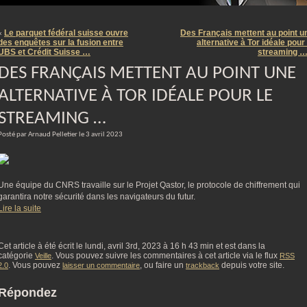
m
Le parquet fédéral suisse ouvre
Des Français mettent au point u
«
des enquêtes sur la fusion entre
alternative à Tor idéale pour 
UBS et Crédit Suisse …
streaming 
DES FRANÇAIS METTENT AU POINT UNE
ALTERNATIVE À TOR IDÉALE POUR LE
STREAMING …
Posté par Arnaud Pelletier le 3 avril 2023
Une équipe du CNRS travaille sur le Projet Qastor, le protocole de chiffrement qui
garantira notre sécurité dans les navigateurs du futur.
Lire la suite
Cet article à été écrit le lundi, avril 3rd, 2023 à 16 h 43 min et est dans la
catégorie
. Vous pouvez suivre les commentaires à cet article via le flux
Veille
RSS
. Vous pouvez
, ou faire un
depuis votre site.
2.0
laisser un commentaire
trackback
Répondez