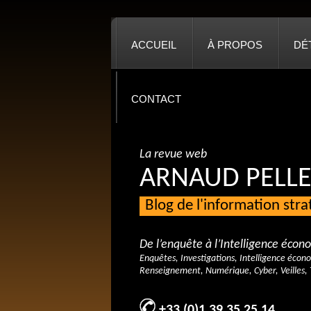
ACCUEIL
À PROPOS
DÉ
CONTACT
La revue web
ARNAUD PELLE
Blog de l'information str
De l’enquête à l’Intelligence éco
Enquêtes, Investigations, Intelligence écon
Renseignement, Numérique, Cyber, Veilles, 
+33 (0)1 39 35 25 14