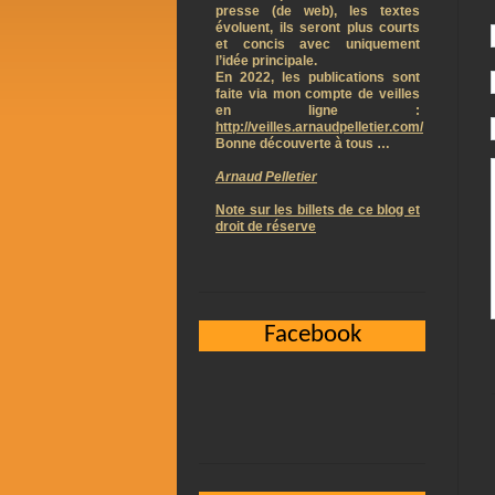
presse (de web), les textes
évoluent, ils seront plus courts
et concis avec uniquement
l’idée principale.
En 2022, les publications sont
faite via mon compte de veilles
en ligne :
http://veilles.arnaudpelletier.com/
Bonne découverte à tous …
Arnaud Pelletier
Note sur les billets de ce blog et
droit de réserve
Facebook