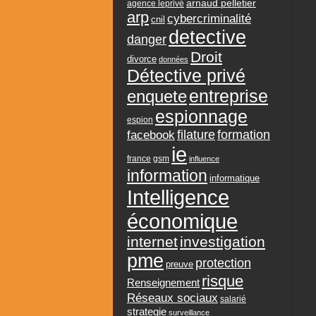
arnaud pelletier
agence leprivé
arp
cybercriminalité
cnil
detective
danger
Droit
divorce
données
Détective privé
entreprise
enquete
espionnage
espion
formation
facebook
filature
ie
france
gsm
influence
information
informatique
Intelligence
économique
internet
investigation
pme
protection
preuve
risque
Renseignement
Réseaux sociaux
salarié
strategie
surveillance