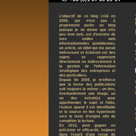
contact@arnaudpelletier.co
L’objectif de ce blog créé en
2006, qui n’est pas à
proprement parler un blog
puisque je ne donne que très
peu mon avis, est d’extraire de
mes veilles web
informationnelles quotidiennes,
un article, un billet qui me parait
intéressant et éclairant sur des
sujets se rapportant
directement ou indirectement à
la gestion de l’information
stratégique des entreprises et
des particuliers.
Depuis fin 2009, je m’efforce
que la forme des publications
soit toujours la même ; un titre,
éventuellement une image, un
ou des extrait(s) pour
appréhender le sujet et l’idée,
l’auteur quand il est identifiable
et la source en lien hypertexte
vers le texte d’origine afin de
compléter la lecture.
En 2012, pour gagner en
précision et efficacité, toujours
dans l’esprit d’une revue de