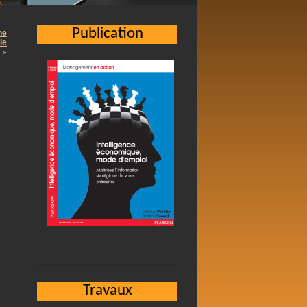
Publication
ne
le
…
»
Travaux