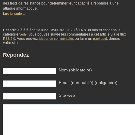
des tests de résistance pour déterminer leur capacité à répondre à une
attaque informatique.
Lire la suite …
Cet article à été écrit le lundi, avril 3rd, 2023 à 14 h 38 min et est dans la
catégorie
. Vous pouvez suivre les commentaires à cet article via le flux
Veille
. Vous pouvez
, ou faire un
depuis
RSS 2.0
laisser un commentaire
trackback
votre site.
Répondez
Nom (obligatoire)
Email (non publié) (obligatoire)
Site web