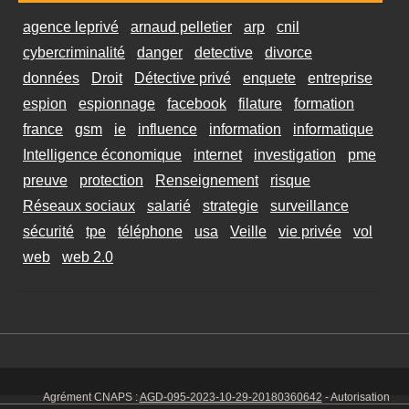
agence leprivé
arnaud pelletier
arp
cnil
cybercriminalité
danger
detective
divorce
données
Droit
Détective privé
enquete
entreprise
espion
espionnage
facebook
filature
formation
france
gsm
ie
influence
information
informatique
Intelligence économique
internet
investigation
pme
preuve
protection
Renseignement
risque
Réseaux sociaux
salarié
strategie
surveillance
sécurité
tpe
téléphone
usa
Veille
vie privée
vol
web
web 2.0
Agrément CNAPS :
AGD-095-2023-10-29-20180360642
- Autorisation