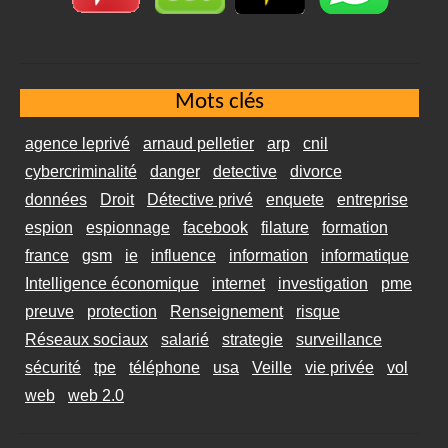
Mots clés
agence leprivé
arnaud pelletier
arp
cnil
cybercriminalité
danger
detective
divorce
données
Droit
Détective privé
enquete
entreprise
espion
espionnage
facebook
filature
formation
france
gsm
ie
influence
information
informatique
Intelligence économique
internet
investigation
pme
preuve
protection
Renseignement
risque
Réseaux sociaux
salarié
strategie
surveillance
sécurité
tpe
téléphone
usa
Veille
vie privée
vol
web
web 2.0