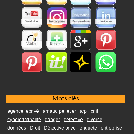
Mots clés
agence leprivé
arnaud pelletier
arp
cnil
cybercriminalité
danger
detective
divorce
données
Droit
Détective privé
enquete
entreprise