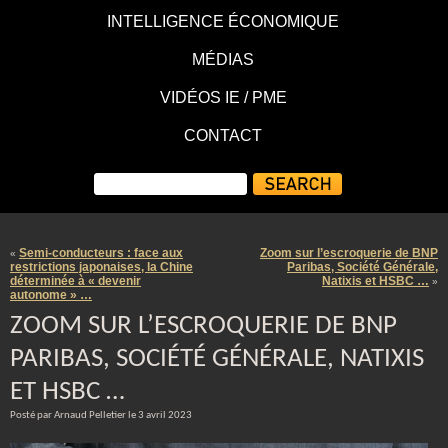
INTELLIGENCE ÉCONOMIQUE
MÉDIAS
VIDÉOS IE / PME
CONTACT
Semi-conducteurs : face aux
Zoom sur l’escroquerie de BNP
«
restrictions japonaises, la Chine
Paribas, Société Générale,
déterminée à « devenir
Natixis et HSBC …
»
autonome » …
ZOOM SUR L’ESCROQUERIE DE BNP
PARIBAS, SOCIÉTÉ GÉNÉRALE, NATIXIS
ET HSBC …
Posté par Arnaud Pelletier le 3 avril 2023