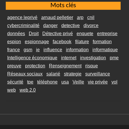
Mots clés
agence leprivé
arnaud pelletier
arp
cnil
cybercriminalité
danger
detective
divorce
données
Droit
Détective privé
enquete
entreprise
espion
espionnage
facebook
filature
formation
france
gsm
ie
influence
information
informatique
Intelligence économique
internet
investigation
pme
preuve
protection
Renseignement
risque
Réseaux sociaux
salarié
strategie
surveillance
sécurité
tpe
téléphone
usa
Veille
vie privée
vol
web
web 2.0