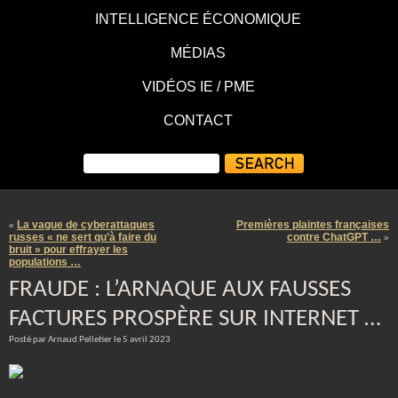
INTELLIGENCE ÉCONOMIQUE
MÉDIAS
VIDÉOS IE / PME
CONTACT
La vague de cyberattaques
Premières plaintes françaises
«
russes « ne sert qu’à faire du
contre ChatGPT …
»
bruit » pour effrayer les
populations …
FRAUDE : L’ARNAQUE AUX FAUSSES
FACTURES PROSPÈRE SUR INTERNET …
Posté par Arnaud Pelletier le 5 avril 2023