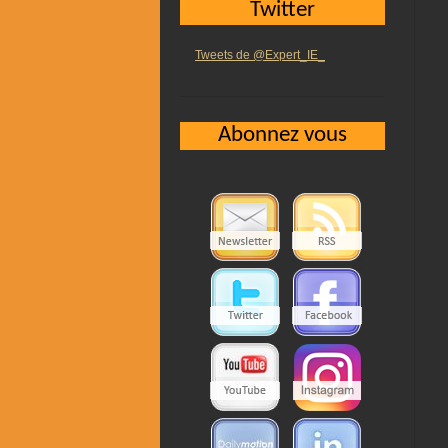
Twitter
Tweets de @Expert_IE_
Abonnez vous