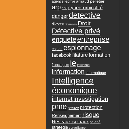
arnaud pelletier
agence leprivé
arp
cybercriminalité
cnil
detective
danger
Droit
divorce
données
Détective privé
entreprise
enquete
espionnage
espion
formation
facebook
filature
ie
france
gsm
influence
information
informatique
Intelligence
économique
internet
investigation
pme
protection
preuve
risque
Renseignement
Réseaux sociaux
salarié
strategie
surveillance