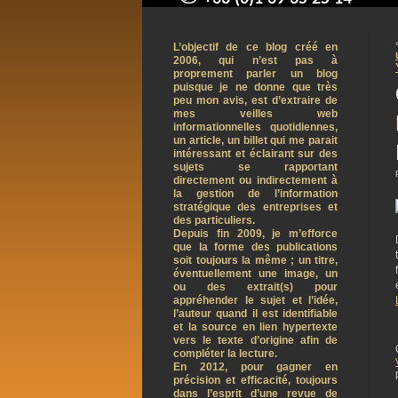
contact@arnaudpelletier.co
L’objectif de ce blog créé en
2006, qui n’est pas à
proprement parler un blog
puisque je ne donne que très
peu mon avis, est d’extraire de
mes veilles web
informationnelles quotidiennes,
un article, un billet qui me parait
intéressant et éclairant sur des
sujets se rapportant
directement ou indirectement à
la gestion de l’information
stratégique des entreprises et
des particuliers.
Depuis fin 2009, je m’efforce
que la forme des publications
soit toujours la même ; un titre,
éventuellement une image, un
ou des extrait(s) pour
appréhender le sujet et l’idée,
l’auteur quand il est identifiable
et la source en lien hypertexte
vers le texte d’origine afin de
compléter la lecture.
En 2012, pour gagner en
précision et efficacité, toujours
dans l’esprit d’une revue de