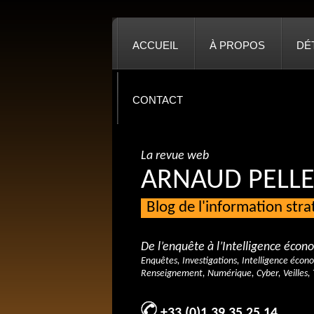
ACCUEIL
À PROPOS
DÉ
CONTACT
La revue web
ARNAUD PELLE
Blog de l'information str
De l’enquête à l’Intelligence éco
Enquêtes, Investigations, Intelligence écon
Renseignement, Numérique, Cyber, Veilles, 
+33 (0)1 39 35 25 14