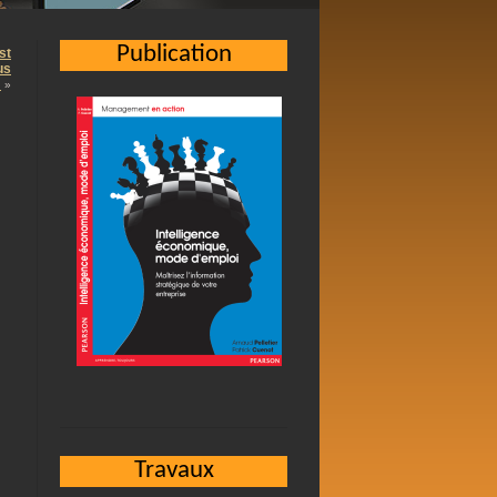
Publication
st
us
…
»
Travaux