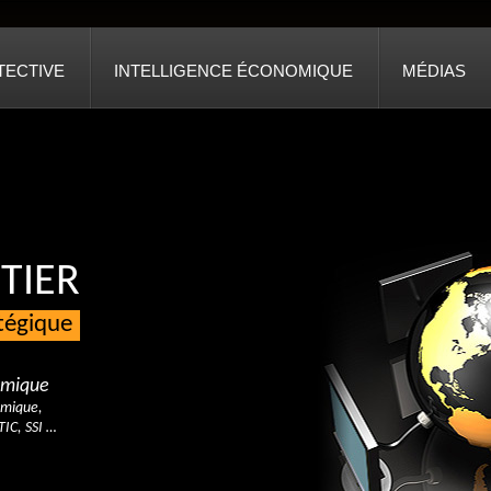
TECTIVE
INTELLIGENCE ÉCONOMIQUE
MÉDIAS
TIER
atégique
nomique
omique,
TIC, SSI …