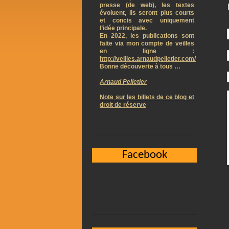
presse (de web), les textes
évoluent, ils seront plus courts
et concis avec uniquement
l’idée principale.
En 2022, les publications sont
faite via mon compte de veilles
en ligne :
http://veilles.arnaudpelletier.com/
Bonne découverte à tous …
Arnaud Pelletier
Note sur les billets de ce blog et
droit de réserve
Facebook