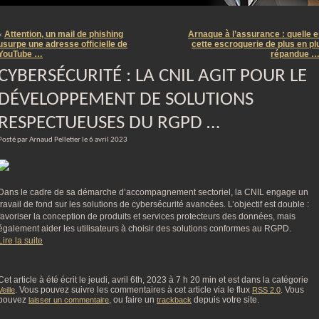
m
Attention, un mail de phishing
Arnaque à l’assurance : quelle e
«
usurpe une adresse officielle de
cette escroquerie de plus en pl
YouTube …
répandue 
CYBERSÉCURITÉ : LA CNIL AGIT POUR LE
DÉVELOPPEMENT DE SOLUTIONS
RESPECTUEUSES DU RGPD …
Posté par Arnaud Pelletier le 6 avril 2023
Dans le cadre de sa démarche d’accompagnement sectoriel, la CNIL engage un
travail de fond sur les solutions de cybersécurité avancées. L’objectif est double :
favoriser la conception de produits et services protecteurs des données, mais
également aider les utilisateurs à choisir des solutions conformes au RGPD.
Lire la suite
Cet article à été écrit le jeudi, avril 6th, 2023 à 7 h 20 min et est dans la catégorie
. Vous pouvez suivre les commentaires à cet article via le flux
. Vous
Veille
RSS 2.0
pouvez
, ou faire un
depuis votre site.
laisser un commentaire
trackback