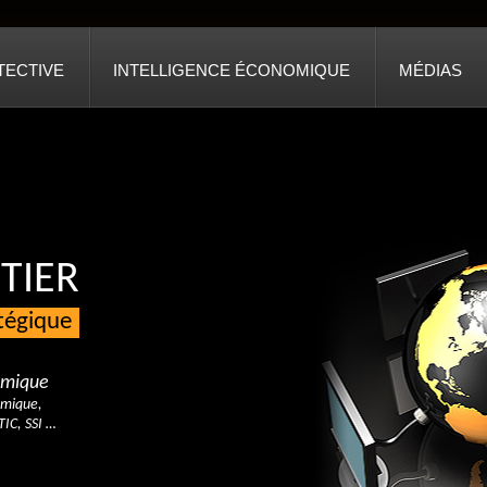
TECTIVE
INTELLIGENCE ÉCONOMIQUE
MÉDIAS
TIER
atégique
nomique
omique,
TIC, SSI …