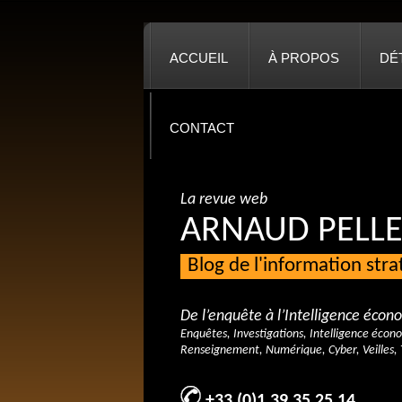
ACCUEIL
À PROPOS
DÉ
CONTACT
La revue web
ARNAUD PELLE
Blog de l'information str
De l’enquête à l’Intelligence éco
Enquêtes, Investigations, Intelligence écon
Renseignement, Numérique, Cyber, Veilles, 
+33 (0)1 39 35 25 14