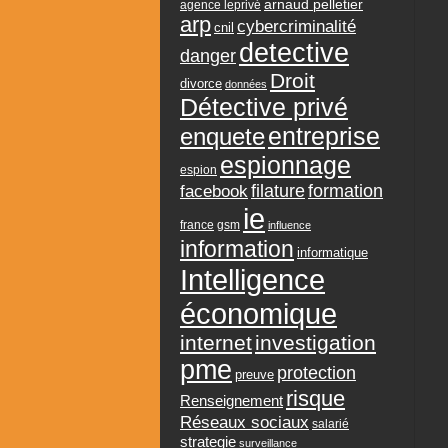
arnaud pelletier
agence leprivé
arp
cybercriminalité
cnil
detective
danger
Droit
divorce
données
Détective privé
entreprise
enquete
espionnage
espion
formation
facebook
filature
ie
france
gsm
influence
information
informatique
Intelligence
économique
internet
investigation
pme
protection
preuve
risque
Renseignement
Réseaux sociaux
salarié
strategie
surveillance