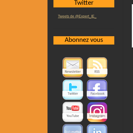
Twitter
Tweets de @Expert_IE_
Abonnez vous