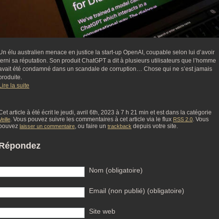
Un élu australien menace en justice la start-up OpenAI, coupable selon lui d’avoir
terni sa réputation. Son produit ChatGPT a dit à plusieurs utilisateurs que l’homme
avait été condamné dans un scandale de corruption… Chose qui ne s’est jamais
produite.
Lire la suite
Cet article à été écrit le jeudi, avril 6th, 2023 à 7 h 21 min et est dans la catégorie
. Vous pouvez suivre les commentaires à cet article via le flux
. Vous
Veille
RSS 2.0
pouvez
, ou faire un
depuis votre site.
laisser un commentaire
trackback
Répondez
Nom (obligatoire)
Email (non publié) (obligatoire)
Site web