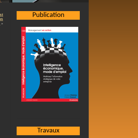
Publication
st
us
…
»
Travaux