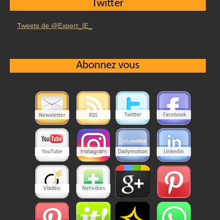
Twitter
Tweets de @Expert_IE_
Abonnez vous