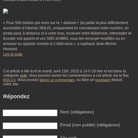
Posté par Arnaud Pelletier le 11 avril 2023
« Pour 500 dollars par mois sur le + darknet + (la partie la plus difficilement
accessible d’internet, NDLR), uniquement en connaissant votre numéro, un
pirate peut, à distance et à votre insu, localiser votre téléphone, intercepter et
écouter vos appels et vos SMS et MMS, vous les renvoyer modifiés ou en
envoyer ou appeler comme si c’était vous », a expliqué Jean-Michel
Henrard.
Lire la suite
Cet article à été écrit le mardi, avril 11th, 2023 à 14 h 29 min et est dans la
catégorie
. Vous pouvez suivre les commentaires à cet article via le flux
Veille
. Vous pouvez
, ou faire un
depuis
RSS 2.0
laisser un commentaire
trackback
votre site.
Répondez
Nom (obligatoire)
Email (non publié) (obligatoire)
Site web