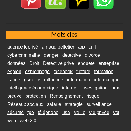
Mots clés
agence leprivé
arnaud pelletier
arp
cnil
cybercriminalité
danger
detective
divorce
données
Droit
Détective privé
enquete
entreprise
espion
espionnage
facebook
filature
formation
france
gsm
ie
influence
information
informatique
Intelligence économique
internet
investigation
pme
preuve
protection
Renseignement
risque
Réseaux sociaux
salarié
strategie
surveillance
sécurité
tpe
téléphone
usa
Veille
vie privée
vol
web
web 2.0