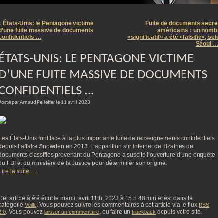
m
États-Unis: le Pentagone victime
Fuite de documents secre
«
d’une fuite massive de documents
américains : un nomb
confidentiels …
«significatif» a été «falsifié», sel
Séoul 
ÉTATS-UNIS: LE PENTAGONE VICTIME
D’UNE FUITE MASSIVE DE DOCUMENTS
CONFIDENTIELS …
Posté par Arnaud Pelletier le 11 avril 2023
Les États-Unis font face à la plus importante fuite de renseignements confidentiels
depuis l’affaire Snowden en 2013. L’apparition sur internet de dizaines de
documents classifiés provenant du Pentagone a suscité l’ouverture d’une enquête
du FBI et du ministère de la Justice pour déterminer son origine.
Lire la suite …
Cet article à été écrit le mardi, avril 11th, 2023 à 15 h 48 min et est dans la
catégorie
. Vous pouvez suivre les commentaires à cet article via le flux
Veille
RSS
. Vous pouvez
, ou faire un
depuis votre site.
2.0
laisser un commentaire
trackback