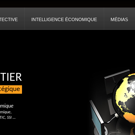
TECTIVE
INTELLIGENCE ÉCONOMIQUE
MÉDIAS
TIER
atégique
nomique
omique,
TIC, SSI …