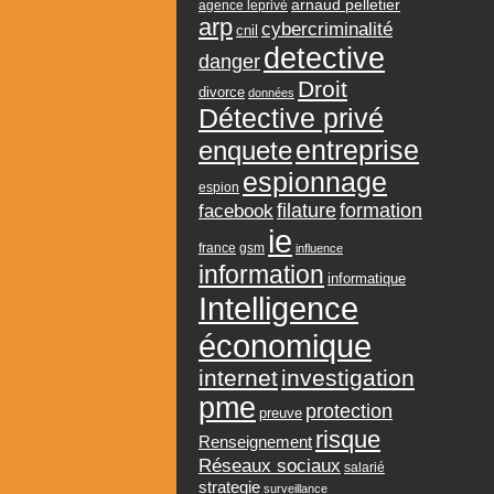
arnaud pelletier
agence leprivé
arp
cybercriminalité
cnil
detective
danger
Droit
divorce
données
Détective privé
entreprise
enquete
espionnage
espion
formation
facebook
filature
ie
france
gsm
influence
information
informatique
Intelligence
économique
internet
investigation
pme
protection
preuve
risque
Renseignement
Réseaux sociaux
salarié
strategie
surveillance