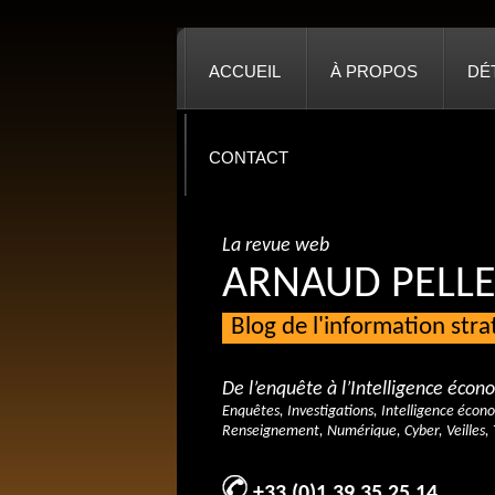
ACCUEIL
À PROPOS
DÉ
CONTACT
La revue web
ARNAUD PELLE
Blog de l'information str
De l’enquête à l’Intelligence éco
Enquêtes, Investigations, Intelligence écon
Renseignement, Numérique, Cyber, Veilles, 
+33 (0)1 39 35 25 14