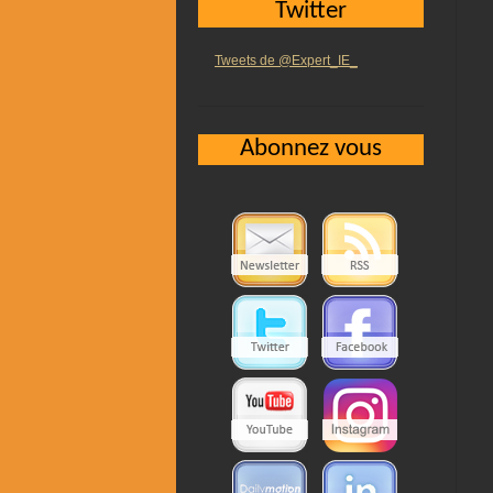
Twitter
Tweets de @Expert_IE_
Abonnez vous