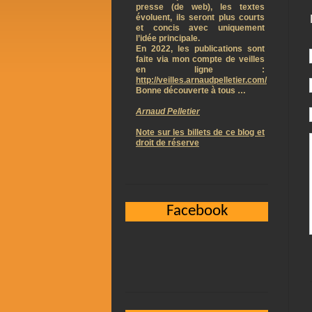
presse (de web), les textes
évoluent, ils seront plus courts
et concis avec uniquement
l’idée principale.
En 2022, les publications sont
faite via mon compte de veilles
en ligne :
http://veilles.arnaudpelletier.com/
Bonne découverte à tous …
Arnaud Pelletier
Note sur les billets de ce blog et
droit de réserve
Facebook