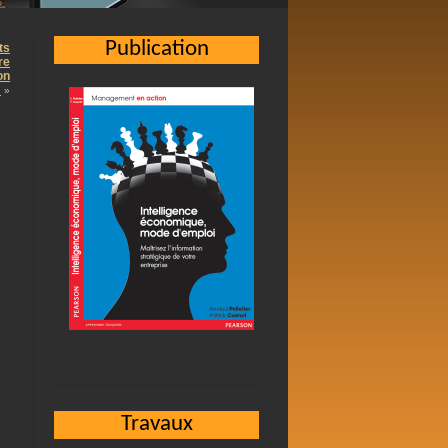
Publication
ts
re
on
…
»
Travaux