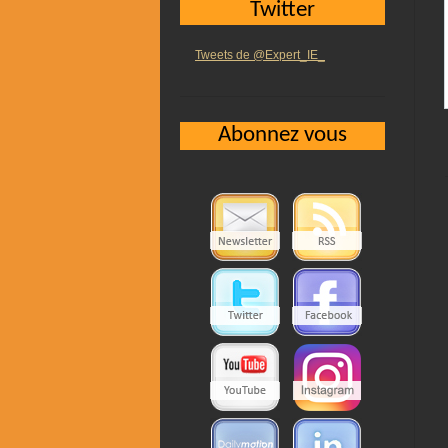
Twitter
Tweets de @Expert_IE_
Abonnez vous