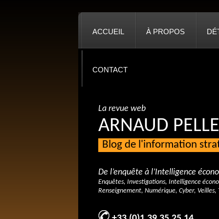
ACCUEIL
À PROPOS
DÉ
CONTACT
La revue web
ARNAUD PELLE
Blog de l'information str
De l’enquête à l’Intelligence éco
Enquêtes, Investigations, Intelligence écon
Renseignement, Numérique, Cyber, Veilles, 
+33 (0)1 39 35 25 14