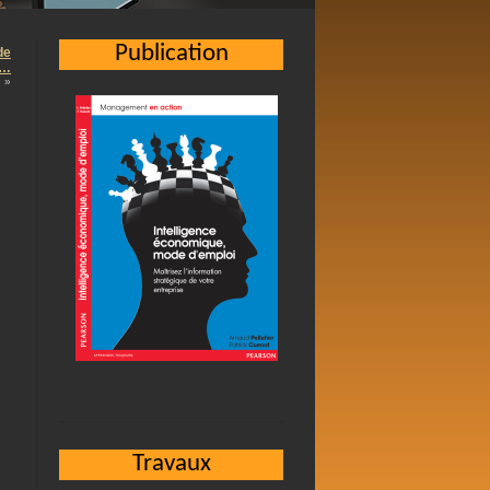
Publication
de
 …
»
Travaux