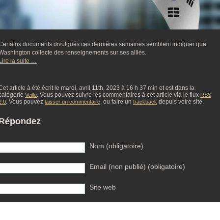
Certains documents divulgués ces dernières semaines semblent indiquer que
Washington collecte des renseignements sur ses alliés.
Lire la suite …
Cet article à été écrit le mardi, avril 11th, 2023 à 16 h 37 min et est dans la
catégorie
. Vous pouvez suivre les commentaires à cet article via le flux
Veille
RSS
. Vous pouvez
, ou faire un
depuis votre site.
2.0
laisser un commentaire
trackback
Répondez
Nom (obligatoire)
Email (non publié) (obligatoire)
Site web