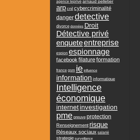
arnaud pelletier
agence leprivé
arp
cybercriminalité
cnil
detective
danger
Droit
divorce
données
Détective privé
entreprise
enquete
espionnage
espion
formation
facebook
filature
ie
france
gsm
influence
information
informatique
Intelligence
économique
internet
investigation
pme
protection
preuve
risque
Renseignement
Réseaux sociaux
salarié
strategie
surveillance