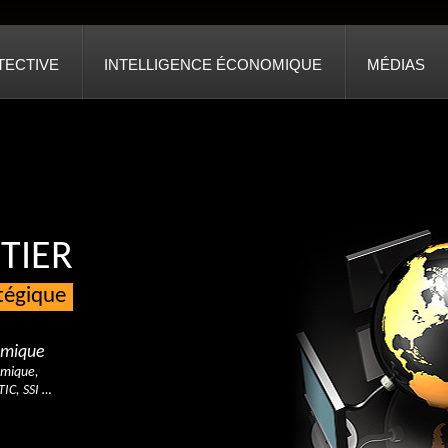
TECTIVE
INTELLIGENCE ÉCONOMIQUE
MÉDIAS
TIER
atégique
nomique
omique,
TIC, SSI …