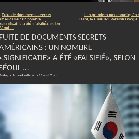
m
Fuite de documents secrets
Les premiers pas compliqués 
«
américains : un nombre
Bard, le ChatGPT version Google
«significatif» a été «falsifié», selon
Séoul …
FUITE DE DOCUMENTS SECRETS
AMÉRICAINS : UN NOMBRE
«SIGNIFICATIF» A ÉTÉ «FALSIFIÉ», SELON
SÉOUL …
Posté par Arnaud Pelletier le 11 avril 2023