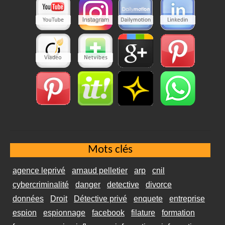
Mots clés
agence leprivé
arnaud pelletier
arp
cnil
cybercriminalité
danger
detective
divorce
données
Droit
Détective privé
enquete
entreprise
espion
espionnage
facebook
filature
formation