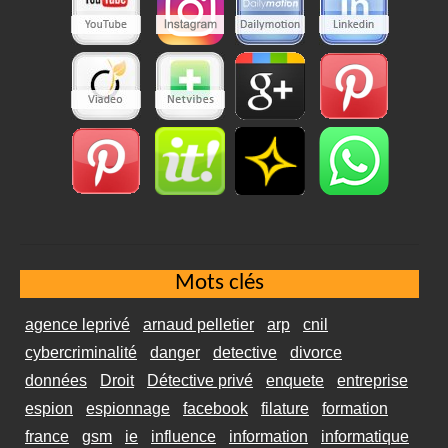
Mots clés
agence leprivé
arnaud pelletier
arp
cnil
cybercriminalité
danger
detective
divorce
données
Droit
Détective privé
enquete
entreprise
espion
espionnage
facebook
filature
formation
france
gsm
ie
influence
information
informatique