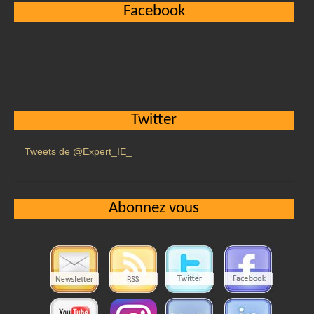
Facebook
Twitter
Tweets de @Expert_IE_
Abonnez vous