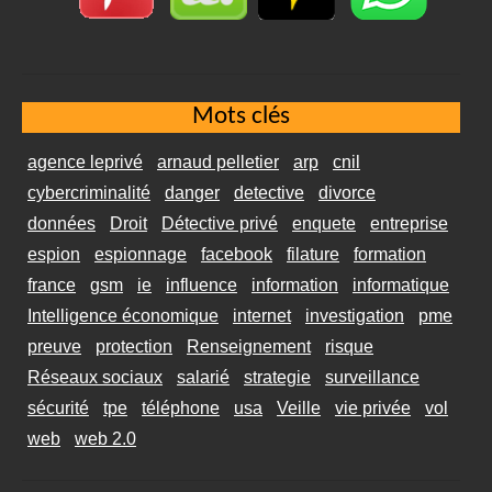
Mots clés
agence leprivé
arnaud pelletier
arp
cnil
cybercriminalité
danger
detective
divorce
données
Droit
Détective privé
enquete
entreprise
espion
espionnage
facebook
filature
formation
france
gsm
ie
influence
information
informatique
Intelligence économique
internet
investigation
pme
preuve
protection
Renseignement
risque
Réseaux sociaux
salarié
strategie
surveillance
sécurité
tpe
téléphone
usa
Veille
vie privée
vol
web
web 2.0