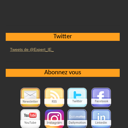
Twitter
Tweets de @Expert_IE_
Abonnez vous