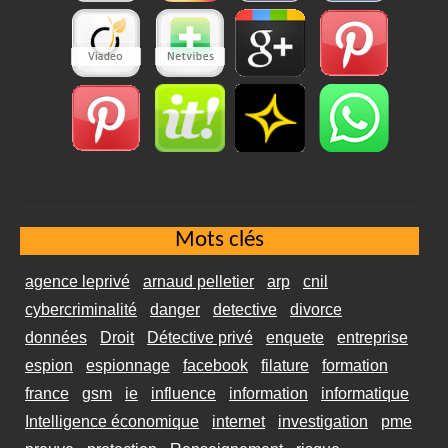
Mots clés
agence leprivé
arnaud pelletier
arp
cnil
cybercriminalité
danger
detective
divorce
données
Droit
Détective privé
enquete
entreprise
espion
espionnage
facebook
filature
formation
france
gsm
ie
influence
information
informatique
Intelligence économique
internet
investigation
pme