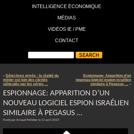
INTELLIGENCE ÉCONOMIQUE
MÉDIAS
VIDÉOS IE / PME
CONTACT
Détectives privés : la réalité du
Espionnage: Apparition d’un
«
métier est loin des clichés
nouveau logiciel espion israélien
véhiculés par les séries …
similaire à Pegasus …
»
ESPIONNAGE: APPARITION D’UN
NOUVEAU LOGICIEL ESPION ISRAÉLIEN
SIMILAIRE À PEGASUS …
Posté par Arnaud Pelletier le 12 avril 2023