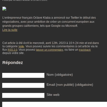
Posté par Arnaud Pelletier le 12 avril 2023
L’entrepreneur français Octave Klaba a annoncé sur Twitter le début des
négociations, avec pour ambition de créer un concurrent européen aux
grands groupes californiens, tels que Google ou Microsoft.
Lire la suite
Cet article à été écrit le mercredi, avril 12th, 2023 à 10 h 24 min et est dans
la catégorie
. Vous pouvez suivre les commentaires à cet article via le
Veille
flux
. Vous pouvez
, ou faire un
RSS 2.0
laisser un commentaire
trackback
depuis votre site.
Répondez
Nom (obligatoire)
Email (non publié) (obligatoire)
Site web