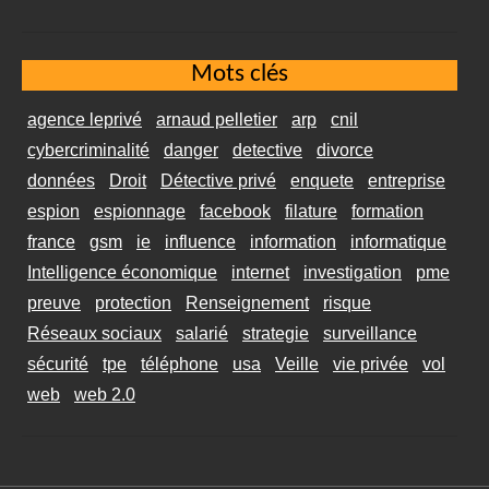
Mots clés
agence leprivé
arnaud pelletier
arp
cnil
cybercriminalité
danger
detective
divorce
données
Droit
Détective privé
enquete
entreprise
espion
espionnage
facebook
filature
formation
france
gsm
ie
influence
information
informatique
Intelligence économique
internet
investigation
pme
preuve
protection
Renseignement
risque
Réseaux sociaux
salarié
strategie
surveillance
sécurité
tpe
téléphone
usa
Veille
vie privée
vol
web
web 2.0