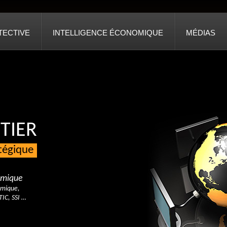
TECTIVE
INTELLIGENCE ÉCONOMIQUE
MÉDIAS
TIER
atégique
nomique
omique,
TIC, SSI …