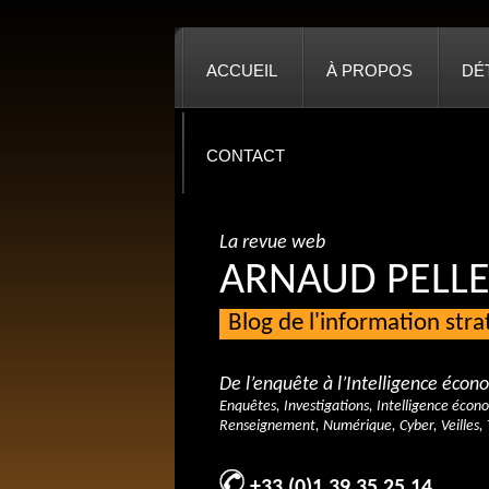
ACCUEIL
À PROPOS
DÉ
CONTACT
La revue web
ARNAUD PELLE
Blog de l'information str
De l’enquête à l’Intelligence éco
Enquêtes, Investigations, Intelligence écon
Renseignement, Numérique, Cyber, Veilles, 
+33 (0)1 39 35 25 14