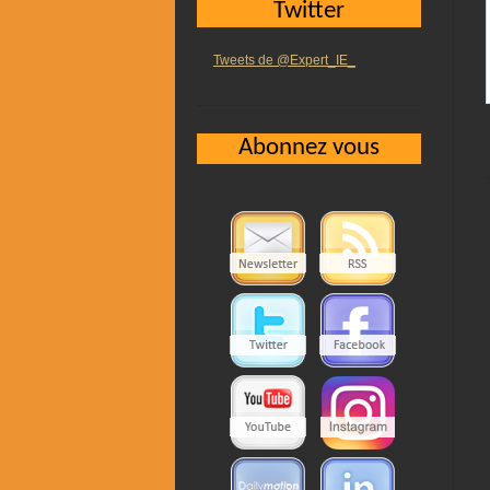
Twitter
Tweets de @Expert_IE_
Abonnez vous