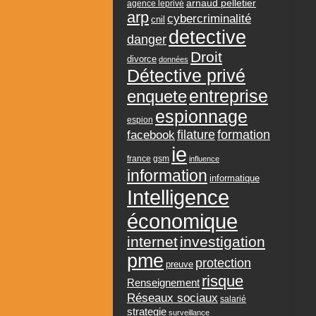
arnaud pelletier
agence leprivé
arp
cybercriminalité
cnil
detective
danger
Droit
divorce
données
Détective privé
entreprise
enquete
espionnage
espion
formation
facebook
filature
ie
france
gsm
influence
information
informatique
Intelligence
économique
internet
investigation
pme
protection
preuve
risque
Renseignement
Réseaux sociaux
salarié
strategie
surveillance