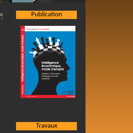
Publication
ur
…
»
Travaux