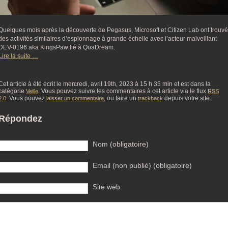
Quelques mois après la découverte de Pegasus, Microsoft et Citizen Lab ont trouvé
des activités similaires d’espionnage à grande échelle avec l’acteur malveillant
DEV-0196 aka KingsPaw lié à QuaDream.
Lire la suite …
Cet article à été écrit le mercredi, avril 19th, 2023 à 15 h 35 min et est dans la
catégorie
. Vous pouvez suivre les commentaires à cet article via le flux
Veille
RSS
. Vous pouvez
, ou faire un
depuis votre site.
2.0
laisser un commentaire
trackback
Répondez
Nom (obligatoire)
Email (non publié) (obligatoire)
Site web