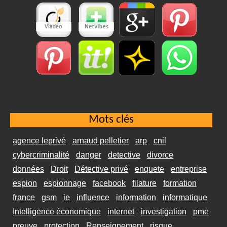
Mots clés
agence leprivé
arnaud pelletier
arp
cnil
cybercriminalité
danger
detective
divorce
données
Droit
Détective privé
enquete
entreprise
espion
espionnage
facebook
filature
formation
france
gsm
ie
influence
information
informatique
Intelligence économique
internet
investigation
pme
preuve
protection
Renseignement
risque