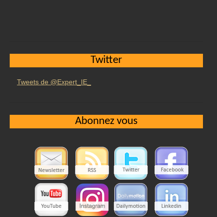
Twitter
Tweets de @Expert_IE_
Abonnez vous