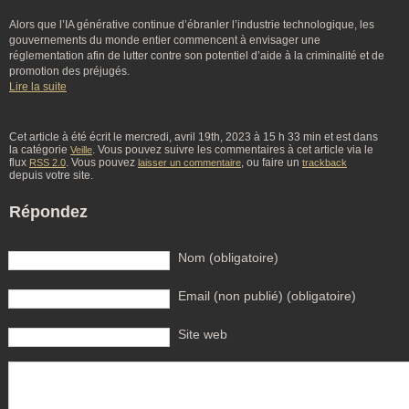
Alors que l’IA générative continue d’ébranler l’industrie technologique, les
gouvernements du monde entier commencent à envisager une
réglementation afin de lutter contre son potentiel d’aide à la criminalité et de
promotion des préjugés.
Lire la suite
Cet article à été écrit le mercredi, avril 19th, 2023 à 15 h 33 min et est dans
la catégorie
. Vous pouvez suivre les commentaires à cet article via le
Veille
flux
. Vous pouvez
, ou faire un
RSS 2.0
laisser un commentaire
trackback
depuis votre site.
Répondez
Nom (obligatoire)
Email (non publié) (obligatoire)
Site web