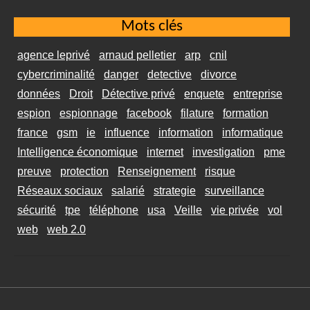
Mots clés
agence leprivé
arnaud pelletier
arp
cnil
cybercriminalité
danger
detective
divorce
données
Droit
Détective privé
enquete
entreprise
espion
espionnage
facebook
filature
formation
france
gsm
ie
influence
information
informatique
Intelligence économique
internet
investigation
pme
preuve
protection
Renseignement
risque
Réseaux sociaux
salarié
strategie
surveillance
sécurité
tpe
téléphone
usa
Veille
vie privée
vol
web
web 2.0