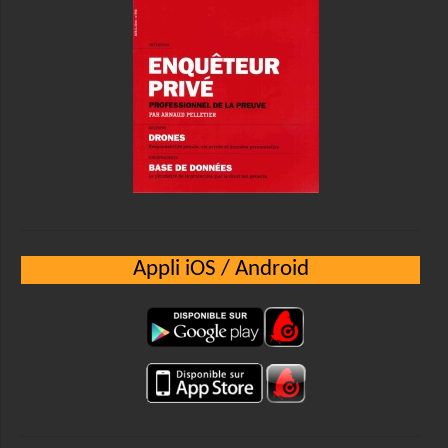
Appli iOS / Android