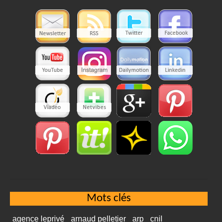
Mots clés
agence leprivé
arnaud pelletier
arp
cnil