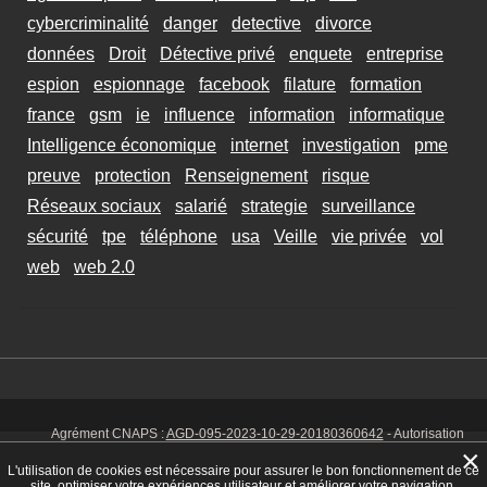
cybercriminalité
danger
detective
divorce
données
Droit
Détective privé
enquete
entreprise
espion
espionnage
facebook
filature
formation
france
gsm
ie
influence
information
informatique
Intelligence économique
internet
investigation
pme
preuve
protection
Renseignement
risque
Réseaux sociaux
salarié
strategie
surveillance
sécurité
tpe
téléphone
usa
Veille
vie privée
vol
web
web 2.0
Agrément CNAPS :
AGD-095-2023-10-29-20180360642
- Autorisation
d’exercer CNAPS :
AUT-095-2113-01-07-20140365170
- SIRET 449 086
×
925 00038 - Code NAF 8030 Z -
Mentions Légales
-
Cookies
Tél. : 06 14
L'utilisation de cookies est nécessaire pour assurer le bon fonctionnement de ce
01 75 32
site, optimiser votre expériences utilisateur et améliorer votre navigation.