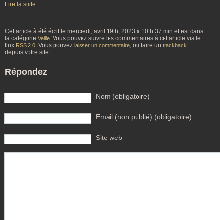
Lire la suite
Cet article à été écrit le mercredi, avril 19th, 2023 à 10 h 37 min et est dans
la catégorie
. Vous pouvez suivre les commentaires à cet article via le
Veille
flux
. Vous pouvez
, ou faire un
RSS 2.0
laisser un commentaire
trackback
depuis votre site.
Répondez
Nom (obligatoire)
Email (non publié) (obligatoire)
Site web