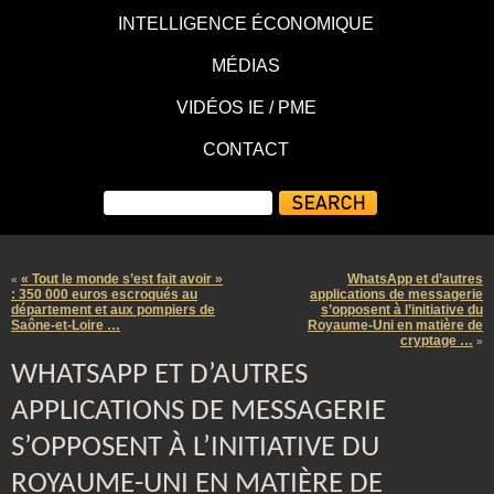
INTELLIGENCE ÉCONOMIQUE
MÉDIAS
VIDÉOS IE / PME
CONTACT
« Tout le monde s’est fait avoir »
WhatsApp et d’autres
«
: 350 000 euros escroqués au
applications de messagerie
département et aux pompiers de
s’opposent à l’initiative du
Saône-et-Loire …
Royaume-Uni en matière de
cryptage …
»
WHATSAPP ET D’AUTRES
APPLICATIONS DE MESSAGERIE
S’OPPOSENT À L’INITIATIVE DU
ROYAUME-UNI EN MATIÈRE DE