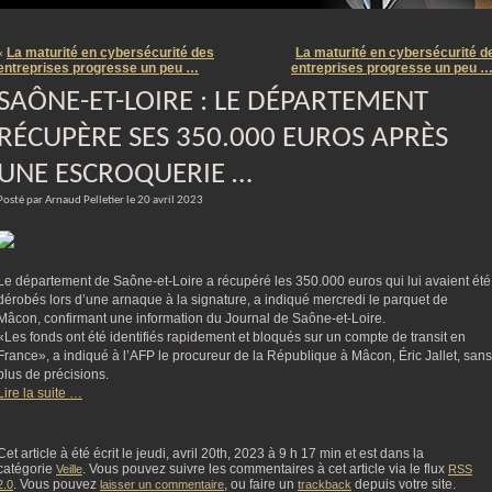
m
La maturité en cybersécurité des
La maturité en cybersécurité d
«
entreprises progresse un peu …
entreprises progresse un peu 
SAÔNE-ET-LOIRE : LE DÉPARTEMENT
RÉCUPÈRE SES 350.000 EUROS APRÈS
UNE ESCROQUERIE …
Posté par Arnaud Pelletier le 20 avril 2023
Le département de Saône-et-Loire a récupéré les 350.000 euros qui lui avaient été
dérobés lors d’une arnaque à la signature, a indiqué mercredi le parquet de
Mâcon, confirmant une information du Journal de Saône-et-Loire.
«Les fonds ont été identifiés rapidement et bloqués sur un compte de transit en
France», a indiqué à l’AFP le procureur de la République à Mâcon, Éric Jallet, sans
plus de précisions.
Lire la suite …
Cet article à été écrit le jeudi, avril 20th, 2023 à 9 h 17 min et est dans la
catégorie
. Vous pouvez suivre les commentaires à cet article via le flux
Veille
RSS
. Vous pouvez
, ou faire un
depuis votre site.
2.0
laisser un commentaire
trackback