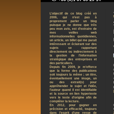
contact@arnaudpelletier.co
L’objectif de ce blog créé en
2006, qui n’est pas à
proprement parler un blog
puisque je ne donne que très
peu mon avis, est d’extraire de
mes veilles web
informationnelles quotidiennes,
un article, un billet qui me parait
intéressant et éclairant sur des
sujets se rapportant
directement ou indirectement à
la gestion de l’information
stratégique des entreprises et
des particuliers.
Depuis fin 2009, je m’efforce
que la forme des publications
soit toujours la même ; un titre,
éventuellement une image, un
ou des extrait(s) pour
appréhender le sujet et l’idée,
l’auteur quand il est identifiable
et la source en lien hypertexte
vers le texte d’origine afin de
compléter la lecture.
En 2012, pour gagner en
précision et efficacité, toujours
dans l’esprit d’une revue de