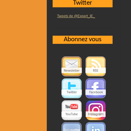
Twitter
Tweets de @Expert_IE_
Abonnez vous