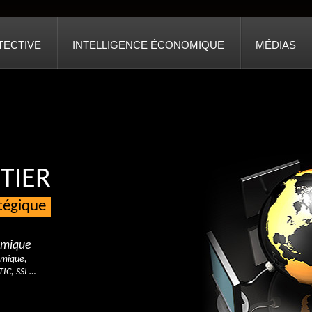
TECTIVE
INTELLIGENCE ÉCONOMIQUE
MÉDIAS
TIER
atégique
nomique
omique,
TIC, SSI …