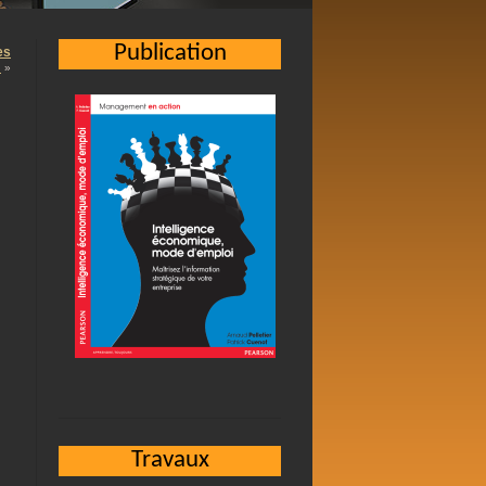
Publication
es
…
»
Travaux