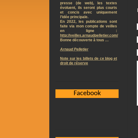
presse (de web), les textes
évoluent, ils seront plus courts
et concis avec uniquement
l’idée principale.
En 2022, les publications sont
faite via mon compte de veilles
en ligne :
http://veilles.arnaudpelletier.com/
Bonne découverte à tous …
Arnaud Pelletier
Note sur les billets de ce blog et
droit de réserve
Facebook