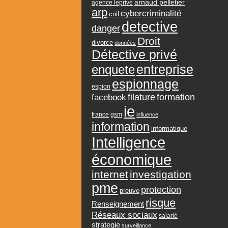
arnaud pelletier
agence leprivé
arp
cybercriminalité
cnil
detective
danger
Droit
divorce
données
Détective privé
entreprise
enquete
espionnage
espion
formation
facebook
filature
ie
france
gsm
influence
information
informatique
Intelligence
économique
internet
investigation
pme
protection
preuve
risque
Renseignement
Réseaux sociaux
salarié
strategie
surveillance