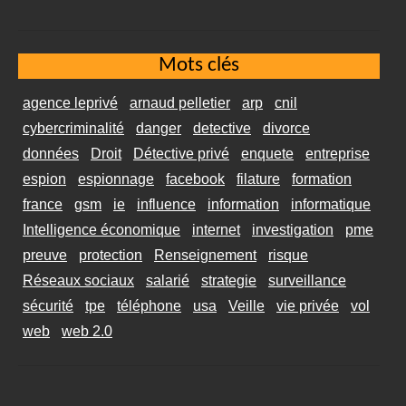
Mots clés
agence leprivé
arnaud pelletier
arp
cnil
cybercriminalité
danger
detective
divorce
données
Droit
Détective privé
enquete
entreprise
espion
espionnage
facebook
filature
formation
france
gsm
ie
influence
information
informatique
Intelligence économique
internet
investigation
pme
preuve
protection
Renseignement
risque
Réseaux sociaux
salarié
strategie
surveillance
sécurité
tpe
téléphone
usa
Veille
vie privée
vol
web
web 2.0