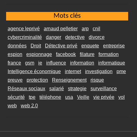
Mots clés
agence leprivé
arnaud pelletier
arp
cnil
cybercriminalité
danger
detective
divorce
données
Droit
Détective privé
enquete
entreprise
espion
espionnage
facebook
filature
formation
france
gsm
ie
influence
information
informatique
Intelligence économique
internet
investigation
pme
preuve
protection
Renseignement
risque
Réseaux sociaux
salarié
strategie
surveillance
sécurité
tpe
téléphone
usa
Veille
vie privée
vol
web
web 2.0