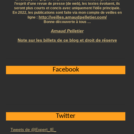
l’esprit d’une revue de presse (de web), les textes évoluent, ils
seront plus courts et concis avec uniquement l’idée principale.
En 2022, les publications sont faite via mon compte de veilles en
http://veilles.arnaudpelletier.com/
ligne :
Bonne découverte à tous …
Arnaud Pelletier
Note sur les billets de ce blog et droit de réserve
Facebook
Twitter
Tweets de @Expert_IE_