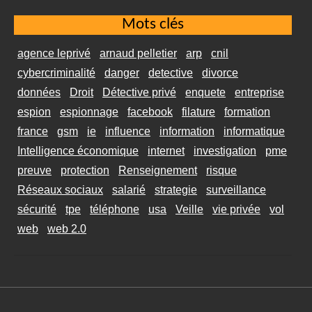
Mots clés
agence leprivé
arnaud pelletier
arp
cnil
cybercriminalité
danger
detective
divorce
données
Droit
Détective privé
enquete
entreprise
espion
espionnage
facebook
filature
formation
france
gsm
ie
influence
information
informatique
Intelligence économique
internet
investigation
pme
preuve
protection
Renseignement
risque
Réseaux sociaux
salarié
strategie
surveillance
sécurité
tpe
téléphone
usa
Veille
vie privée
vol
web
web 2.0