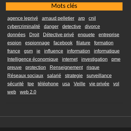
Mots clés
agence leprivé
arnaud pelletier
arp
cnil
cybercriminalité
danger
detective
divorce
données
Droit
Détective privé
enquete
entreprise
espion
espionnage
facebook
filature
formation
france
gsm
ie
influence
information
informatique
Intelligence économique
internet
investigation
pme
preuve
protection
Renseignement
risque
Réseaux sociaux
salarié
strategie
surveillance
sécurité
tpe
téléphone
usa
Veille
vie privée
vol
web
web 2.0