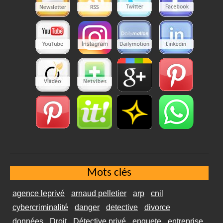
Mots clés
agence leprivé
arnaud pelletier
arp
cnil
cybercriminalité
danger
detective
divorce
données
Droit
Détective privé
enquete
entreprise