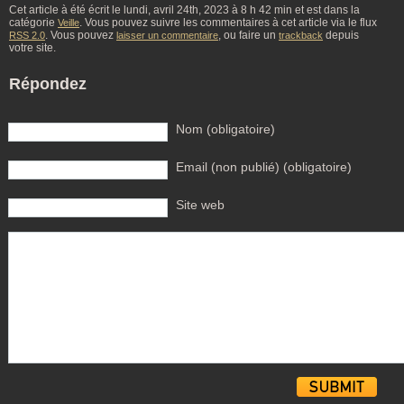
Cet article à été écrit le lundi, avril 24th, 2023 à 8 h 42 min et est dans la
catégorie
. Vous pouvez suivre les commentaires à cet article via le flux
Veille
. Vous pouvez
, ou faire un
depuis
RSS 2.0
laisser un commentaire
trackback
votre site.
Répondez
Nom (obligatoire)
Email (non publié) (obligatoire)
Site web
Alternative: