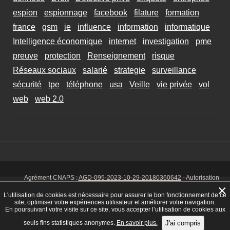
espion
espionnage
facebook
filature
formation
france
gsm
ie
influence
information
informatique
Intelligence économique
internet
investigation
pme
preuve
protection
Renseignement
risque
Réseaux sociaux
salarié
strategie
surveillance
sécurité
tpe
téléphone
usa
Veille
vie privée
vol
web
web 2.0
Agrément CNAPS :
AGD-095-2023-10-29-20180360642
- Autorisation
d’exercer CNAPS :
AUT-095-2113-01-07-20140365170
- SIRET 449 086
×
925 00038 - Code NAF 8030 Z -
Mentions Légales
-
Cookies
Tél. : 06 14
L'utilisation de cookies est nécessaire pour assurer le bon fonctionnement de ce
01 75 32
site, optimiser votre expériences utilisateur et améliorer votre navigation.
En poursuivant votre visite sur ce site, vous accepter l’utilisation de cookies aux
seuls fins statistiques anonymes.
En savoir plus.
J'ai compris