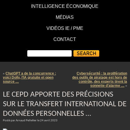
INTELLIGENCE ÉCONOMIQUE
MÉDIAS
VIDÉOS IE / PME
CONTACT
ChatGPT a de la concurrence :
Cybersécurité : la prolifération
«
voici Dolly, l’IA gratuite et open
des outils de piratage est hors de
source …
contrôle, des experts tirent la
sonnette d’alarme …
»
LE CEPD APPORTE DES PRÉCISIONS
SUR LE TRANSFERT INTERNATIONAL DE
DONNÉES PERSONNELLES …
Posté par Arnaud Pelletier le 24 avril 2023