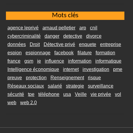
Mots clés
agence leprivé
arnaud pelletier
arp
cnil
cybercriminalité
danger
detective
divorce
données
Droit
Détective privé
enquete
entreprise
espion
espionnage
facebook
filature
formation
france
gsm
ie
influence
information
informatique
Intelligence économique
internet
investigation
pme
preuve
protection
Renseignement
risque
Réseaux sociaux
salarié
strategie
surveillance
sécurité
tpe
téléphone
usa
Veille
vie privée
vol
web
web 2.0