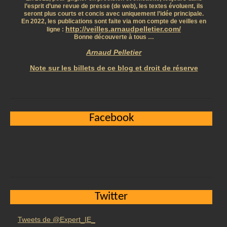
l’esprit d’une revue de presse (de web), les textes évoluent, ils
seront plus courts et concis avec uniquement l’idée principale.
En 2022, les publications sont faite via mon compte de veilles en
http://veilles.arnaudpelletier.com/
ligne :
Bonne découverte à tous …
Arnaud Pelletier
Note sur les billets de ce blog et droit de réserve
Facebook
Twitter
Tweets de @Expert_IE_