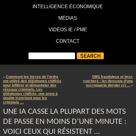
INTELLIGENCE ÉCONOMIQUE
MÉDIAS
VIDÉOS IE / PME
CONTACT
Comment les forces de l’ordre
SMS frauduleux et Imsi-
«
ont utilisé des téléphones chiffrés
catchers : les dessous d’une
pour infiltrer et démanteler des
escroquerie dernier cri …
»
réseaux criminels. Les
téléphones chiffrés, une arme à
double tranchant pour les
criminels …
UNE IA CASSE LA PLUPART DES MOTS
DE PASSE EN MOINS D’UNE MINUTE :
VOICI CEUX QUI RÉSISTENT …