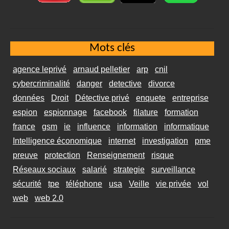
Mots clés
agence leprivé
arnaud pelletier
arp
cnil
cybercriminalité
danger
detective
divorce
données
Droit
Détective privé
enquete
entreprise
espion
espionnage
facebook
filature
formation
france
gsm
ie
influence
information
informatique
Intelligence économique
internet
investigation
pme
preuve
protection
Renseignement
risque
Réseaux sociaux
salarié
strategie
surveillance
sécurité
tpe
téléphone
usa
Veille
vie privée
vol
web
web 2.0