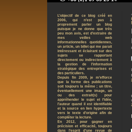
contact@arnaudpelletier.co
L’objectif de ce blog créé en
2006, qui n’est pas à
proprement parler un blog
puisque je ne donne que très
peu mon avis, est d’extraire de
mes veilles web
informationnelles quotidiennes,
un article, un billet qui me parait
intéressant et éclairant sur des
sujets se rapportant
directement ou indirectement à
la gestion de l’information
stratégique des entreprises et
des particuliers.
Depuis fin 2009, je m’efforce
que la forme des publications
soit toujours la même ; un titre,
éventuellement une image, un
ou des extrait(s) pour
appréhender le sujet et l’idée,
l’auteur quand il est identifiable
et la source en lien hypertexte
vers le texte d’origine afin de
compléter la lecture.
En 2012, pour gagner en
précision et efficacité, toujours
dans l’esprit d’une revue de