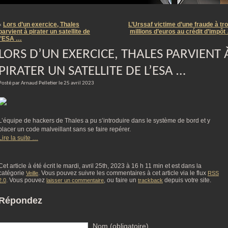
m
Lors d’un exercice, Thales
L’Urssaf victime d’une fraude à tro
«
parvient à pirater un satellite de
millions d’euros au crédit d’impôt
l’ESA …
LORS D’UN EXERCICE, THALES PARVIENT 
PIRATER UN SATELLITE DE L’ESA …
Posté par Arnaud Pelletier le 25 avril 2023
L’équipe de hackers de Thales a pu s’introduire dans le système de bord et y
placer un code malveillant sans se faire repérer.
Lire la suite …
Cet article à été écrit le mardi, avril 25th, 2023 à 16 h 11 min et est dans la
catégorie
. Vous pouvez suivre les commentaires à cet article via le flux
Veille
RSS
. Vous pouvez
, ou faire un
depuis votre site.
2.0
laisser un commentaire
trackback
Répondez
Nom (obligatoire)