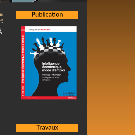
Publication
is
 …
»
À
Travaux