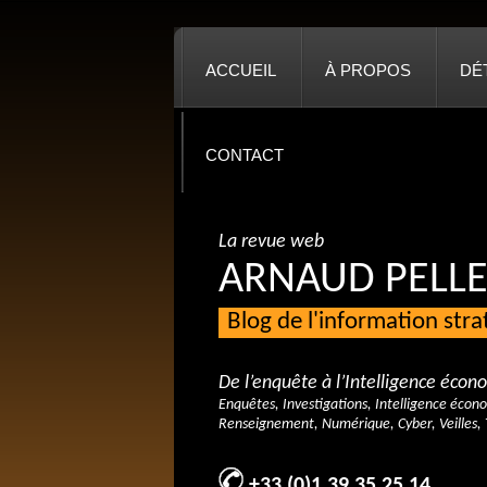
ACCUEIL
À PROPOS
DÉ
CONTACT
La revue web
ARNAUD PELLE
Blog de l'information str
De l’enquête à l’Intelligence éco
Enquêtes, Investigations, Intelligence écon
Renseignement, Numérique, Cyber, Veilles, 
+33 (0)1 39 35 25 14