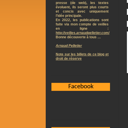
presse (de web), les textes
évoluent, ils seront plus courts
et concis avec uniquement
l’idée principale.
En 2022, les publications sont
faite via mon compte de veilles
en ligne :
http://veilles.arnaudpelletier.com/
Bonne découverte à tous …
Arnaud Pelletier
Note sur les billets de ce blog et
droit de réserve
Facebook