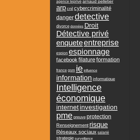
arnaud pelletier
agence leprivé
arp
cybercriminalité
cnil
detective
danger
Droit
divorce
données
Détective privé
entreprise
enquete
espionnage
espion
formation
facebook
filature
ie
france
gsm
influence
information
informatique
Intelligence
économique
internet
investigation
pme
protection
preuve
risque
Renseignement
Réseaux sociaux
salarié
strategie
surveillance