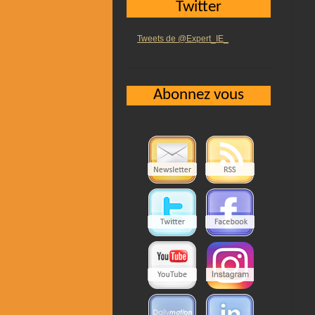
Twitter
Tweets de @Expert_IE_
Abonnez vous