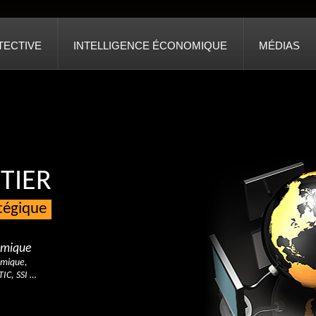
TECTIVE
INTELLIGENCE ÉCONOMIQUE
MÉDIAS
TIER
atégique
nomique
omique,
TIC, SSI …