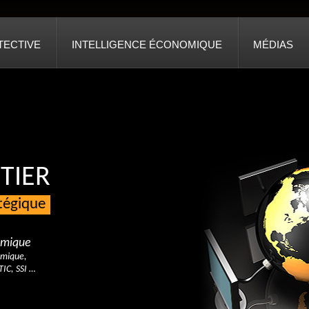
TECTIVE
INTELLIGENCE ÉCONOMIQUE
MÉDIAS
TIER
atégique
nomique
omique,
TIC, SSI …