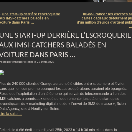
m
Une start-up derrière l’escroquerie
Île-de-France : les escrocs a
«
aux IMSI-catchers baladés en
cartes cadeaux détournent pl
voiture dans Paris …
d’un million d’euros d’argent publ
UNE START-UP DERRIÈRE L’ESCROQUERIE
AUX IMSI-CATCHERS BALADÉS EN
VOITURE DANS PARIS …
Posté par Arnaud Pelletier le 25 avril 2023
Plus de 240 000 clients d’Orange auraient été ciblés entre septembre et février,
sans que l’on comprenne pourquoi les autres opérateurs auraient été épargnés.
Reste que l’exploitation d’un téléphone qui servait de télécommande à l’un des
IMSI-catchers a permis aux enquêteurs de remonter jusqu’à une start-up se
revendiquant du « marketing digital » et de « l’envoi de SMS de masse », Scion
Data Agency, sise à Neuilly-sur-Seine.
Lire la suite …
Cet article à été écrit le mardi, avril 25th, 2023 à 14 h 36 min et est dans la