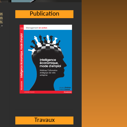
Publication
ux
us
ic
…
»
Travaux