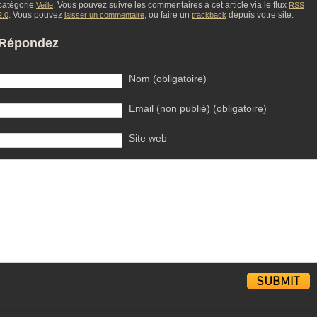
catégorie
. Vous pouvez suivre les commentaires à cet article via le flux
Veille
RSS
. Vous pouvez
, ou faire un
depuis votre site.
2.0
laisser un commentaire
trackback
Répondez
Nom (obligatoire)
Email (non publié) (obligatoire)
Site web
Alternative: