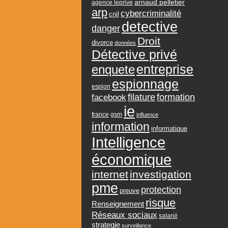
arnaud pelletier
agence leprivé
arp
cybercriminalité
cnil
detective
danger
Droit
divorce
données
Détective privé
entreprise
enquete
espionnage
espion
formation
facebook
filature
ie
france
gsm
influence
information
informatique
Intelligence
économique
internet
investigation
pme
protection
preuve
risque
Renseignement
Réseaux sociaux
salarié
strategie
surveillance