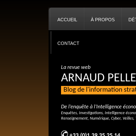
ACCUEIL
À PROPOS
DÉ
CONTACT
La revue web
ARNAUD PELLE
Blog de l'information str
De l’enquête à l’Intelligence éco
Enquêtes, Investigations, Intelligence écon
Renseignement, Numérique, Cyber, Veilles, 
+33 (0)1 39 35 25 14