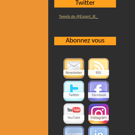
Twitter
Tweets de @Expert_IE_
Abonnez vous