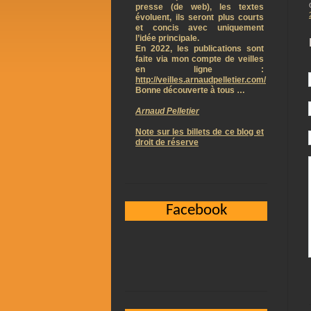
presse (de web), les textes
évoluent, ils seront plus courts
et concis avec uniquement
l’idée principale.
En 2022, les publications sont
faite via mon compte de veilles
en ligne :
http://veilles.arnaudpelletier.com/
Bonne découverte à tous …
Arnaud Pelletier
Note sur les billets de ce blog et
droit de réserve
Facebook