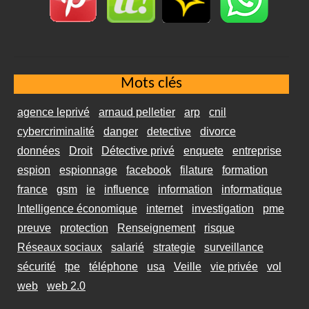
Mots clés
agence leprivé
arnaud pelletier
arp
cnil
cybercriminalité
danger
detective
divorce
données
Droit
Détective privé
enquete
entreprise
espion
espionnage
facebook
filature
formation
france
gsm
ie
influence
information
informatique
Intelligence économique
internet
investigation
pme
preuve
protection
Renseignement
risque
Réseaux sociaux
salarié
strategie
surveillance
sécurité
tpe
téléphone
usa
Veille
vie privée
vol
web
web 2.0