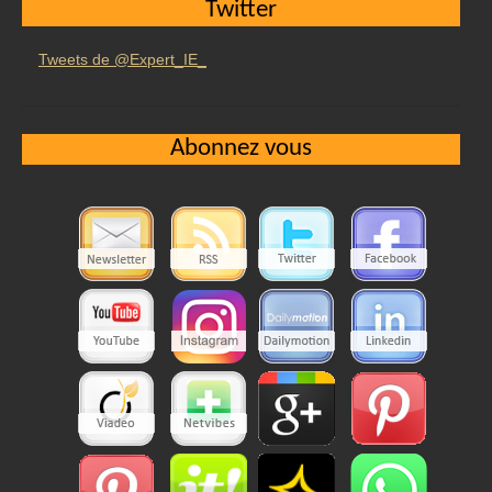
Twitter
Tweets de @Expert_IE_
Abonnez vous