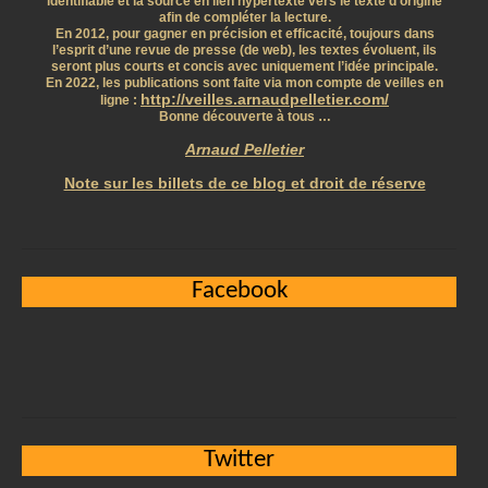
identifiable et la source en lien hypertexte vers le texte d’origine
afin de compléter la lecture.
En 2012, pour gagner en précision et efficacité, toujours dans
l’esprit d’une revue de presse (de web), les textes évoluent, ils
seront plus courts et concis avec uniquement l’idée principale.
En 2022, les publications sont faite via mon compte de veilles en
http://veilles.arnaudpelletier.com/
ligne :
Bonne découverte à tous …
Arnaud Pelletier
Note sur les billets de ce blog et droit de réserve
Facebook
Twitter