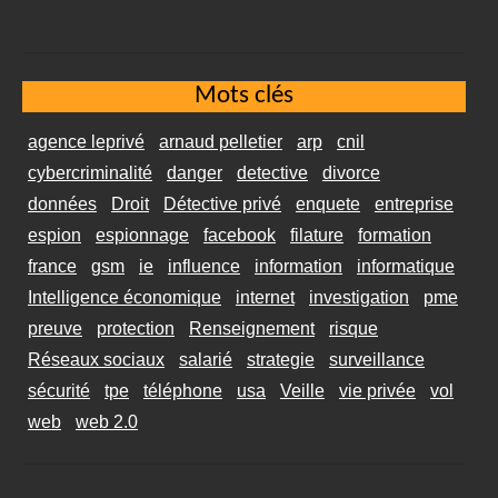
Mots clés
agence leprivé
arnaud pelletier
arp
cnil
cybercriminalité
danger
detective
divorce
données
Droit
Détective privé
enquete
entreprise
espion
espionnage
facebook
filature
formation
france
gsm
ie
influence
information
informatique
Intelligence économique
internet
investigation
pme
preuve
protection
Renseignement
risque
Réseaux sociaux
salarié
strategie
surveillance
sécurité
tpe
téléphone
usa
Veille
vie privée
vol
web
web 2.0