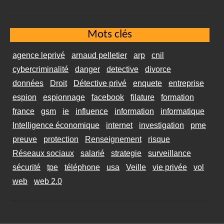
Mots clés
agence leprivé
arnaud pelletier
arp
cnil
cybercriminalité
danger
detective
divorce
données
Droit
Détective privé
enquete
entreprise
espion
espionnage
facebook
filature
formation
france
gsm
ie
influence
information
informatique
Intelligence économique
internet
investigation
pme
preuve
protection
Renseignement
risque
Réseaux sociaux
salarié
strategie
surveillance
sécurité
tpe
téléphone
usa
Veille
vie privée
vol
web
web 2.0