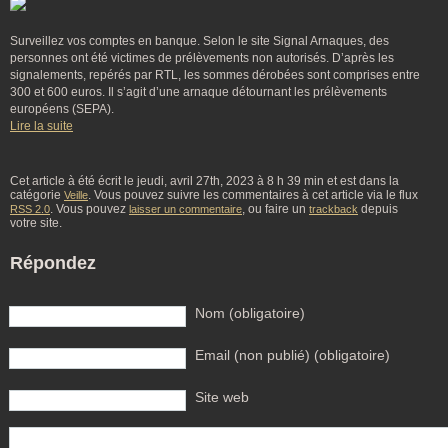
Surveillez vos comptes en banque. Selon le site Signal Arnaques, des
personnes ont été victimes de prélèvements non autorisés. D’après les
signalements, repérés par RTL, les sommes dérobées sont comprises entre
300 et 600 euros. Il s’agit d’une arnaque détournant les prélèvements
européens (SEPA).
Lire la suite
Cet article à été écrit le jeudi, avril 27th, 2023 à 8 h 39 min et est dans la
catégorie
. Vous pouvez suivre les commentaires à cet article via le flux
Veille
. Vous pouvez
, ou faire un
depuis
RSS 2.0
laisser un commentaire
trackback
votre site.
Répondez
Nom (obligatoire)
Email (non publié) (obligatoire)
Site web