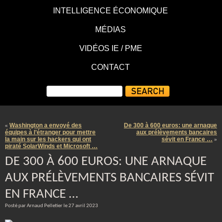
INTELLIGENCE ÉCONOMIQUE
MÉDIAS
VIDÉOS IE / PME
CONTACT
Washington a envoyé des
De 300 à 600 euros: une arnaque
«
équipes à l’étranger pour mettre
aux prélèvements bancaires
la main sur les hackers qui ont
sévit en France …
»
piraté SolarWinds et Microsoft …
DE 300 À 600 EUROS: UNE ARNAQUE
AUX PRÉLÈVEMENTS BANCAIRES SÉVIT
EN FRANCE …
Posté par Arnaud Pelletier le 27 avril 2023