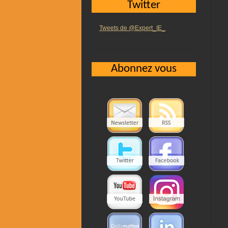
Twitter
Tweets de @Expert_IE_
Abonnez vous