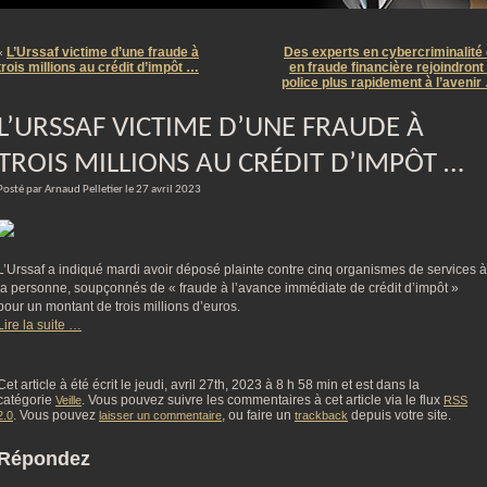
m
L’Urssaf victime d’une fraude à
Des experts en cybercriminalité 
«
trois millions au crédit d’impôt …
en fraude financière rejoindront 
police plus rapidement à l’avenir
L’URSSAF VICTIME D’UNE FRAUDE À
TROIS MILLIONS AU CRÉDIT D’IMPÔT …
Posté par Arnaud Pelletier le 27 avril 2023
L’Urssaf a indiqué mardi avoir déposé plainte contre cinq organismes de services à
la personne, soupçonnés de « fraude à l’avance immédiate de crédit d’impôt »
pour un montant de trois millions d’euros.
Lire la suite …
Cet article à été écrit le jeudi, avril 27th, 2023 à 8 h 58 min et est dans la
catégorie
. Vous pouvez suivre les commentaires à cet article via le flux
Veille
RSS
. Vous pouvez
, ou faire un
depuis votre site.
2.0
laisser un commentaire
trackback
Répondez