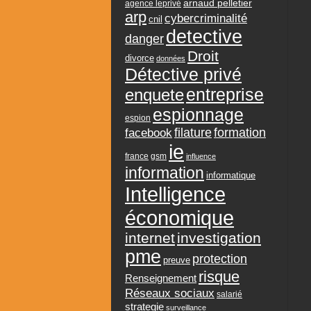
arnaud pelletier
agence leprivé
arp
cybercriminalité
cnil
detective
danger
Droit
divorce
données
Détective privé
entreprise
enquete
espionnage
espion
formation
facebook
filature
ie
france
gsm
influence
information
informatique
Intelligence
économique
internet
investigation
pme
protection
preuve
risque
Renseignement
Réseaux sociaux
salarié
strategie
surveillance