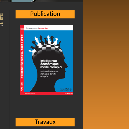
Publication
et
la
 …
»
Travaux