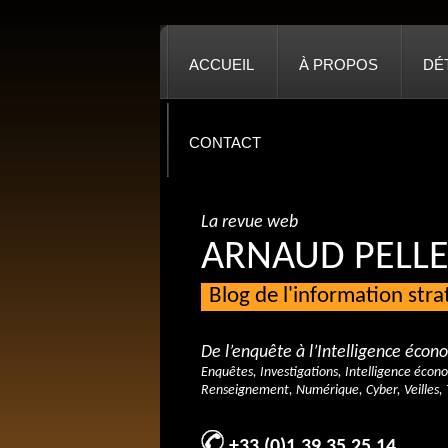
ACCUEIL
À PROPOS
DÉ
CONTACT
La revue web
ARNAUD PELLE
Blog de l'information str
De l’enquête à l’Intelligence éco
Enquêtes, Investigations, Intelligence écon
Renseignement, Numérique, Cyber, Veilles, 
+33 (0)1 39 35 25 14