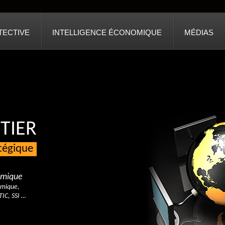
TECTIVE
INTELLIGENCE ÉCONOMIQUE
MÉDIAS
TIER
atégique
nomique
omique,
TIC, SSI …