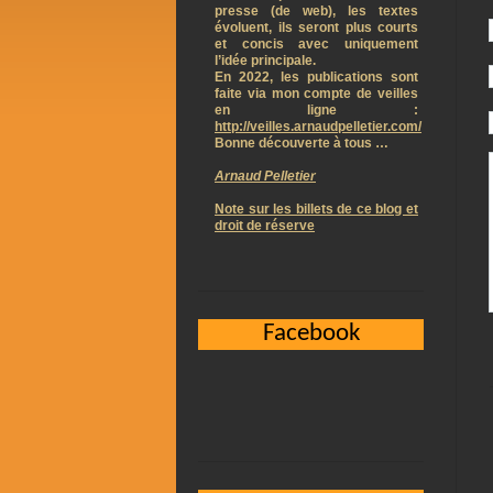
presse (de web), les textes
évoluent, ils seront plus courts
et concis avec uniquement
l’idée principale.
En 2022, les publications sont
faite via mon compte de veilles
en ligne :
http://veilles.arnaudpelletier.com/
Bonne découverte à tous …
Arnaud Pelletier
Note sur les billets de ce blog et
droit de réserve
Facebook