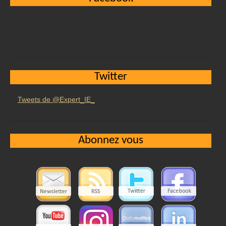
Twitter
Tweets de @Expert_IE_
Abonnez vous