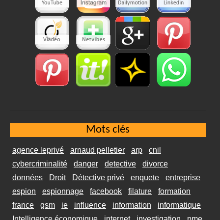
Mots clés
agence leprivé
arnaud pelletier
arp
cnil
cybercriminalité
danger
detective
divorce
données
Droit
Détective privé
enquete
entreprise
espion
espionnage
facebook
filature
formation
france
gsm
ie
influence
information
informatique
Intelligence économique
internet
investigation
pme