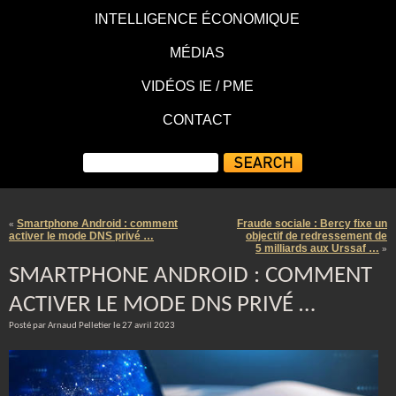
INTELLIGENCE ÉCONOMIQUE
MÉDIAS
VIDÉOS IE / PME
CONTACT
Smartphone Android : comment
Fraude sociale : Bercy fixe un
«
activer le mode DNS privé …
objectif de redressement de
5 milliards aux Urssaf …
»
SMARTPHONE ANDROID : COMMENT
ACTIVER LE MODE DNS PRIVÉ …
Posté par Arnaud Pelletier le 27 avril 2023