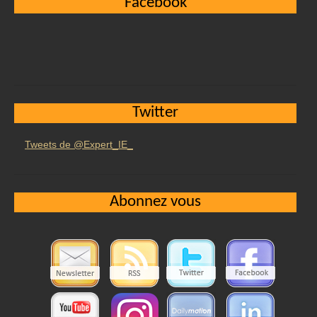
Facebook
Twitter
Tweets de @Expert_IE_
Abonnez vous