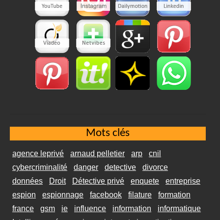
Mots clés
agence leprivé
arnaud pelletier
arp
cnil
cybercriminalité
danger
detective
divorce
données
Droit
Détective privé
enquete
entreprise
espion
espionnage
facebook
filature
formation
france
gsm
ie
influence
information
informatique