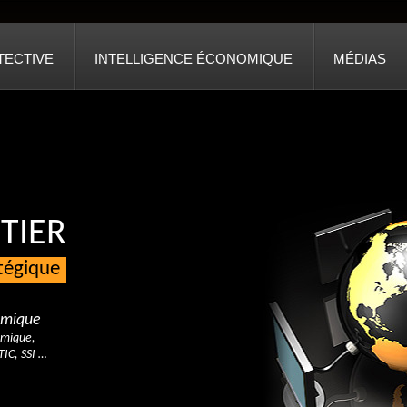
TECTIVE
INTELLIGENCE ÉCONOMIQUE
MÉDIAS
TIER
atégique
nomique
omique,
TIC, SSI …