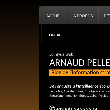
ACCUEIL
À PROPOS
DÉ
CONTACT
La revue web
ARNAUD PELLE
Blog de l'information str
De l’enquête à l’Intelligence éco
Enquêtes, Investigations, Intelligence écon
Renseignement, Numérique, Cyber, Veilles, 
+33 (0)1 39 35 25 14