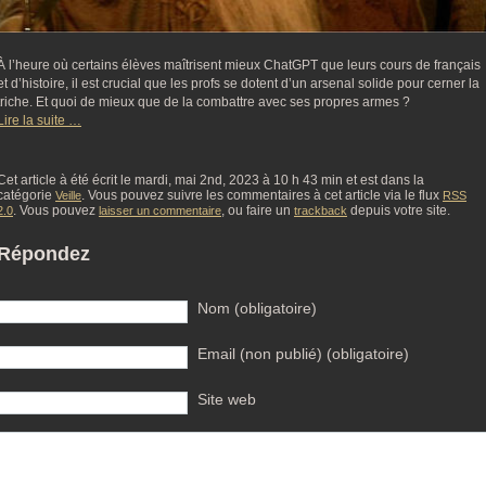
À l’heure où certains élèves maîtrisent mieux ChatGPT que leurs cours de français
et d’histoire, il est crucial que les profs se dotent d’un arsenal solide pour cerner la
triche. Et quoi de mieux que de la combattre avec ses propres armes ?
Lire la suite …
Cet article à été écrit le mardi, mai 2nd, 2023 à 10 h 43 min et est dans la
catégorie
. Vous pouvez suivre les commentaires à cet article via le flux
Veille
RSS
. Vous pouvez
, ou faire un
depuis votre site.
2.0
laisser un commentaire
trackback
Répondez
Nom (obligatoire)
Email (non publié) (obligatoire)
Site web