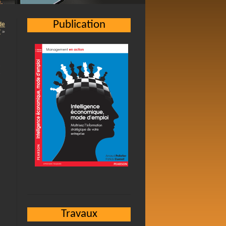
Publication
de
?
»
E
Travaux