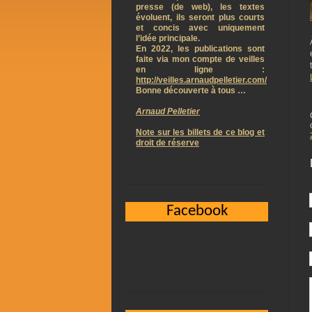
presse (de web), les textes
évoluent, ils seront plus courts
et concis avec uniquement
l’idée principale.
En 2022, les publications sont
faite via mon compte de veilles
en ligne :
http://veilles.arnaudpelletier.com/
Bonne découverte à tous …
Arnaud Pelletier
Note sur les billets de ce blog et
droit de réserve
Facebook