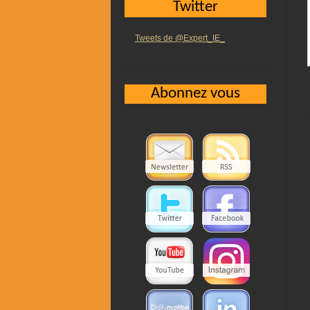
Twitter
Tweets de @Expert_IE_
Abonnez vous