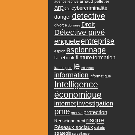
arnaud pelletier
agence leprivé
arp
cybercriminalité
cnil
detective
danger
Droit
divorce
données
Détective privé
entreprise
enquete
espionnage
espion
formation
facebook
filature
ie
france
gsm
influence
information
informatique
Intelligence
économique
internet
investigation
pme
protection
preuve
risque
Renseignement
Réseaux sociaux
salarié
strategie
surveillance