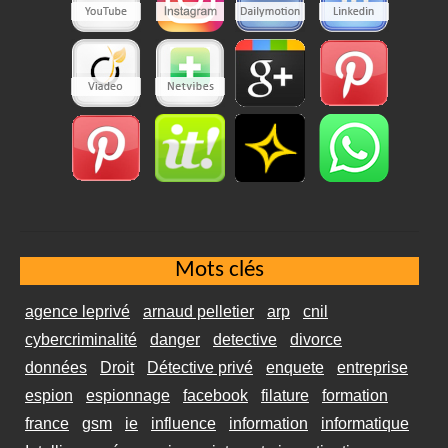
Mots clés
agence leprivé
arnaud pelletier
arp
cnil
cybercriminalité
danger
detective
divorce
données
Droit
Détective privé
enquete
entreprise
espion
espionnage
facebook
filature
formation
france
gsm
ie
influence
information
informatique