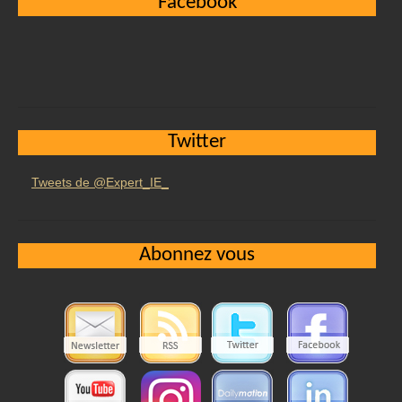
Facebook
Twitter
Tweets de @Expert_IE_
Abonnez vous