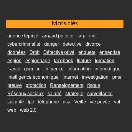
Mots clés
agence leprivé
arnaud pelletier
arp
cnil
cybercriminalité
danger
detective
divorce
données
Droit
Détective privé
enquete
entreprise
espion
espionnage
facebook
filature
formation
france
gsm
ie
influence
information
informatique
Intelligence économique
internet
investigation
pme
preuve
protection
Renseignement
risque
Réseaux sociaux
salarié
strategie
surveillance
sécurité
tpe
téléphone
usa
Veille
vie privée
vol
web
web 2.0