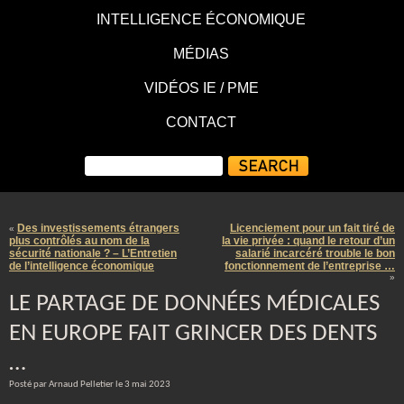
INTELLIGENCE ÉCONOMIQUE
MÉDIAS
VIDÉOS IE / PME
CONTACT
Des investissements étrangers
Licenciement pour un fait tiré de
«
plus contrôlés au nom de la
la vie privée : quand le retour d’un
sécurité nationale ? – L’Entretien
salarié incarcéré trouble le bon
de l’intelligence économique
fonctionnement de l’entreprise …
»
LE PARTAGE DE DONNÉES MÉDICALES
EN EUROPE FAIT GRINCER DES DENTS
…
Posté par Arnaud Pelletier le 3 mai 2023