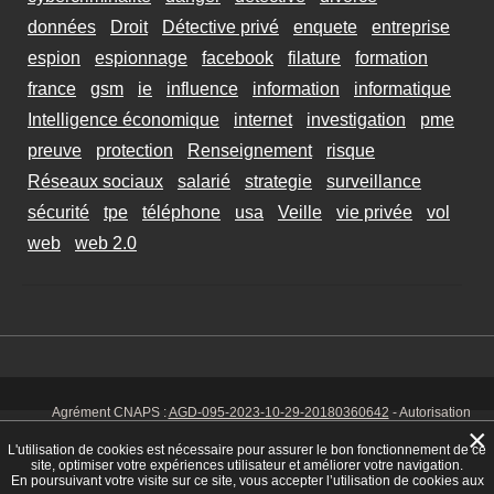
données
Droit
Détective privé
enquete
entreprise
espion
espionnage
facebook
filature
formation
france
gsm
ie
influence
information
informatique
Intelligence économique
internet
investigation
pme
preuve
protection
Renseignement
risque
Réseaux sociaux
salarié
strategie
surveillance
sécurité
tpe
téléphone
usa
Veille
vie privée
vol
web
web 2.0
Agrément CNAPS :
AGD-095-2023-10-29-20180360642
- Autorisation
d’exercer CNAPS :
AUT-095-2113-01-07-20140365170
- SIRET 449 086
×
925 00038 - Code NAF 8030 Z -
Mentions Légales
-
Cookies
Tél. : 06 14
L'utilisation de cookies est nécessaire pour assurer le bon fonctionnement de ce
01 75 32
site, optimiser votre expériences utilisateur et améliorer votre navigation.
En poursuivant votre visite sur ce site, vous accepter l’utilisation de cookies aux