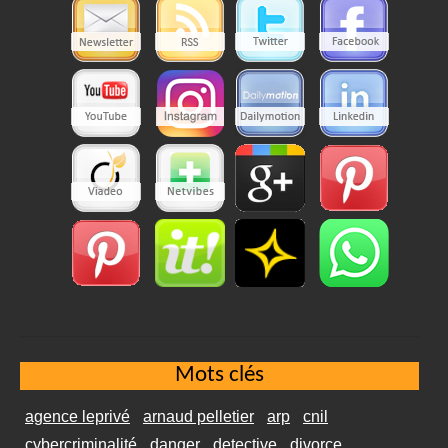
Mots clés
agence leprivé
arnaud pelletier
arp
cnil
cybercriminalité
danger
detective
divorce