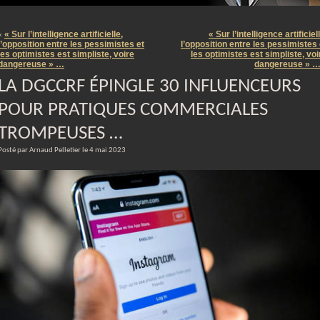
m
« Sur l’intelligence artificielle,
« Sur l’intelligence artificiel
«
l’opposition entre les pessimistes et
l’opposition entre les pessimistes 
les optimistes est simpliste, voire
les optimistes est simpliste, voi
dangereuse » …
dangereuse » 
LA DGCCRF ÉPINGLE 30 INFLUENCEURS
POUR PRATIQUES COMMERCIALES
TROMPEUSES …
Posté par Arnaud Pelletier le 4 mai 2023