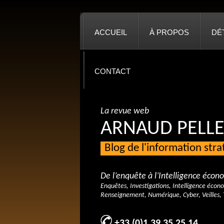
ACCUEIL
À PROPOS
DÉ
CONTACT
La revue web
ARNAUD PELLE
Blog de l'information str
De l’enquête à l’Intelligence éco
Enquêtes, Investigations, Intelligence écon
Renseignement, Numérique, Cyber, Veilles, 
+33 (0)1 39 35 25 14