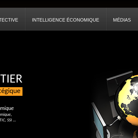
TECTIVE
INTELLIGENCE ÉCONOMIQUE
MÉDIAS
TIER
atégique
nomique
omique,
TIC, SSI …