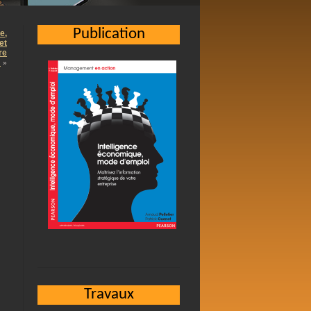
Publication
le,
et
re
…
»
Travaux