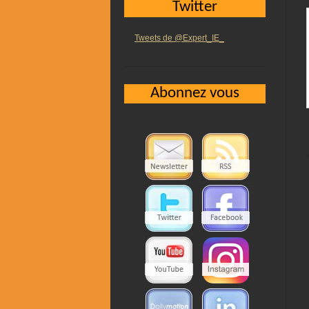
Twitter
Tweets de @Expert_IE_
Abonnez vous