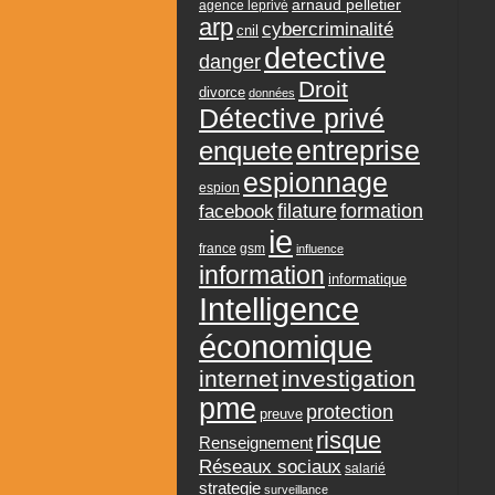
arnaud pelletier
agence leprivé
arp
cybercriminalité
cnil
detective
danger
Droit
divorce
données
Détective privé
entreprise
enquete
espionnage
espion
formation
facebook
filature
ie
france
gsm
influence
information
informatique
Intelligence
économique
internet
investigation
pme
protection
preuve
risque
Renseignement
Réseaux sociaux
salarié
strategie
surveillance