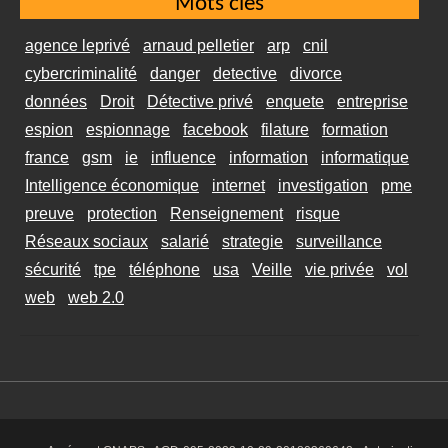
Mots clés
agence leprivé
arnaud pelletier
arp
cnil
cybercriminalité
danger
detective
divorce
données
Droit
Détective privé
enquete
entreprise
espion
espionnage
facebook
filature
formation
france
gsm
ie
influence
information
informatique
Intelligence économique
internet
investigation
pme
preuve
protection
Renseignement
risque
Réseaux sociaux
salarié
strategie
surveillance
sécurité
tpe
téléphone
usa
Veille
vie privée
vol
web
web 2.0