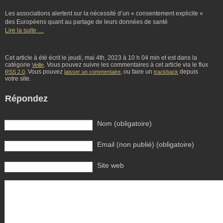
Les associations alertent sur la nécessité d’un « consentement explicite »
des Européens quant au partage de leurs données de santé
Lire la suite …
Cet article à été écrit le jeudi, mai 4th, 2023 à 10 h 04 min et est dans la
catégorie
. Vous pouvez suivre les commentaires à cet article via le flux
Veille
. Vous pouvez
, ou faire un
depuis
RSS 2.0
laisser un commentaire
trackback
votre site.
Répondez
Nom (obligatoire)
Email (non publié) (obligatoire)
Site web