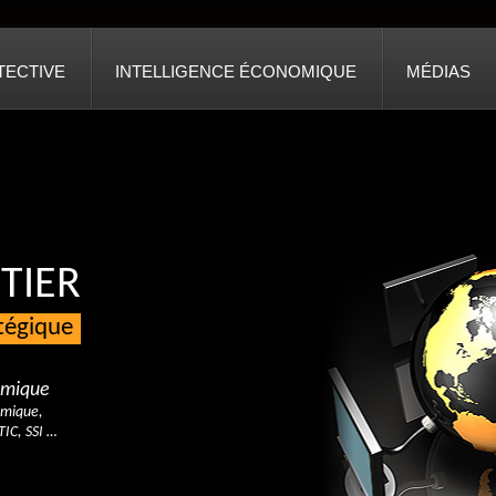
TECTIVE
INTELLIGENCE ÉCONOMIQUE
MÉDIAS
TIER
atégique
nomique
omique,
TIC, SSI …