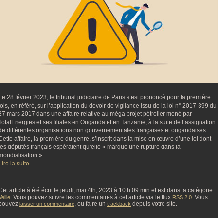
Le 28 février 2023, le tribunal judiciaire de Paris s’est prononcé pour la première
fois, en référé, sur l’application du devoir de vigilance issu de la loi n° 2017-399 du
27 mars 2017 dans une affaire relative au méga projet pétrolier mené par
TotalEnergies et ses filiales en Ouganda et en Tanzanie, à la suite de l’assignation
de différentes organisations non gouvernementales françaises et ougandaises.
Cette affaire, la première du genre, s’inscrit dans la mise en œuvre d’une loi dont
les députés français espéraient qu’elle « marque une rupture dans la
mondialisation ».
Lire la suite …
Cet article à été écrit le jeudi, mai 4th, 2023 à 10 h 09 min et est dans la catégorie
. Vous pouvez suivre les commentaires à cet article via le flux
. Vous
Veille
RSS 2.0
pouvez
, ou faire un
depuis votre site.
laisser un commentaire
trackback