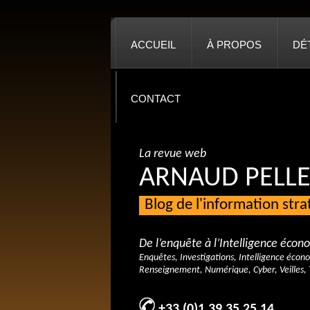
ACCUEIL
À PROPOS
DÉ
CONTACT
La revue web
ARNAUD PELLE
Blog de l'information str
De l’enquête à l’Intelligence éco
Enquêtes, Investigations, Intelligence écon
Renseignement, Numérique, Cyber, Veilles, 
+33 (0)1 39 35 25 14