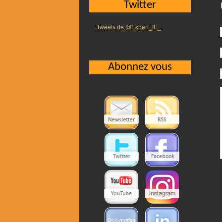
Twitter
Tweets de @Expert_IE_
Abonnez vous