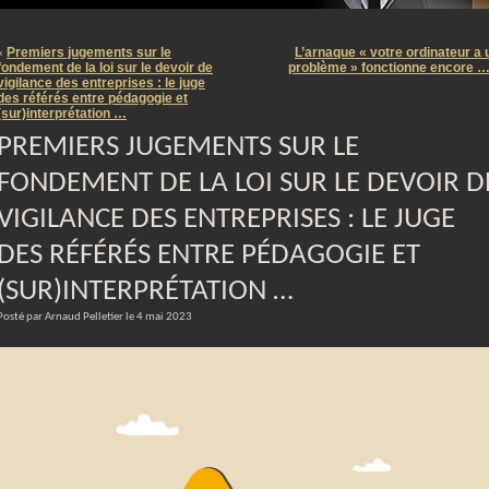
m
Premiers jugements sur le
L’arnaque « votre ordinateur a 
«
fondement de la loi sur le devoir de
problème » fonctionne encore 
vigilance des entreprises : le juge
des référés entre pédagogie et
(sur)interprétation …
PREMIERS JUGEMENTS SUR LE
FONDEMENT DE LA LOI SUR LE DEVOIR D
VIGILANCE DES ENTREPRISES : LE JUGE
DES RÉFÉRÉS ENTRE PÉDAGOGIE ET
(SUR)INTERPRÉTATION …
Posté par Arnaud Pelletier le 4 mai 2023