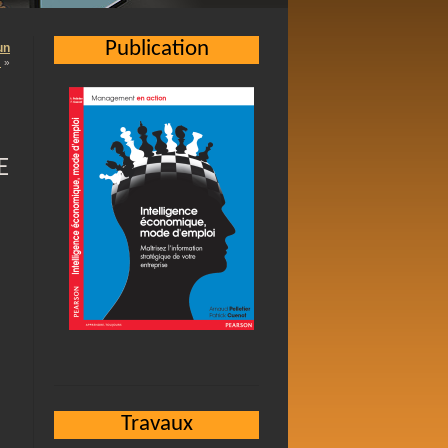
Publication
un
…
»
E
Travaux