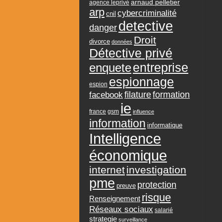
arnaud pelletier
agence leprivé
arp
cybercriminalité
cnil
detective
danger
Droit
divorce
données
Détective privé
entreprise
enquete
espionnage
espion
formation
facebook
filature
ie
france
gsm
influence
information
informatique
Intelligence
économique
internet
investigation
pme
protection
preuve
risque
Renseignement
Réseaux sociaux
salarié
strategie
surveillance