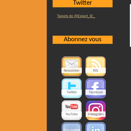
Twitter
Tweets de @Expert_IE_
Abonnez vous