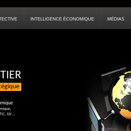
TECTIVE
INTELLIGENCE ÉCONOMIQUE
MÉDIAS
TIER
atégique
nomique
omique,
TIC, SSI …