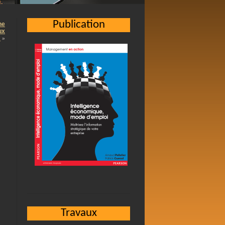
Publication
ne
ux
…
»
Travaux