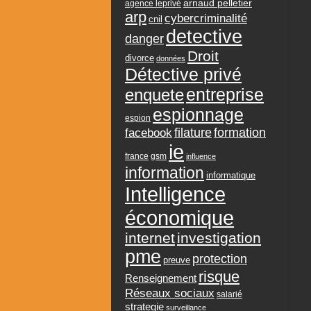
arnaud pelletier
agence leprivé
arp
cybercriminalité
cnil
detective
danger
Droit
divorce
données
Détective privé
entreprise
enquete
espionnage
espion
formation
facebook
filature
ie
france
gsm
influence
information
informatique
Intelligence
économique
internet
investigation
pme
protection
preuve
risque
Renseignement
Réseaux sociaux
salarié
strategie
surveillance