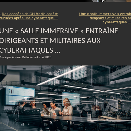
m
Des données de CH Media ont été
Une « salle immersive » entraî
«
publiées après une cyberattaque …
dirigeants et militaires a
cyberattaques 
UNE « SALLE IMMERSIVE » ENTRAÎNE
DIRIGEANTS ET MILITAIRES AUX
CYBERATTAQUES …
Posté par Arnaud Pelletier le 4 mai 2023