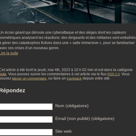
Un écran géant qui déroule une cyberattaque et des sièges dont les capteurs
biométriques analysent les réactions: des dirigeants et des militaires sont entraînés
à gérer des catastrophes fictives dans une « salle immersive », pour se familiariser
avec ces crises d’un nouveau genre.
Lire la suite
Cet article à été écrit le jeudi, mai 4th, 2023 à 10 h 02 min et est dans la catégorie
. Vous pouvez suivre les commentaires à cet article via le flux
. Vous
Veille
RSS 2.0
pouvez
, ou faire un
depuis votre site.
laisser un commentaire
trackback
Répondez
Nom (obligatoire)
Email (non publié) (obligatoire)
Site web