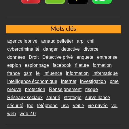
Mots clés
agence leprivé
arnaud pelletier
arp
cnil
cybercriminalité
danger
detective
divorce
données
Droit
Détective privé
enquete
entreprise
espion
espionnage
facebook
filature
formation
france
gsm
ie
influence
information
informatique
Intelligence économique
internet
investigation
pme
preuve
protection
Renseignement
risque
Réseaux sociaux
salarié
strategie
surveillance
sécurité
tpe
téléphone
usa
Veille
vie privée
vol
web
web 2.0