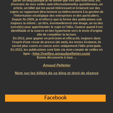
parler un blog puisque je ne donne que très peu mon avis, est
d’extraire de mes veilles web informationnelles quotidiennes, un
article, un billet qui me parait intéressant et éclairant sur des
sujets se rapportant directement ou indirectement à la gestion de
l’information stratégique des entreprises et des particuliers.
Depuis fin 2009, je m’efforce que la forme des publications soit
toujours la même ; un titre, éventuellement une image, un ou des
extrait(s) pour appréhender le sujet et l’idée, l’auteur quand il est
identifiable et la source en lien hypertexte vers le texte d’origine
afin de compléter la lecture.
En 2012, pour gagner en précision et efficacité, toujours dans
l’esprit d’une revue de presse (de web), les textes évoluent, ils
seront plus courts et concis avec uniquement l’idée principale.
En 2022, les publications sont faite via mon compte de veilles en
http://veilles.arnaudpelletier.com/
ligne :
Bonne découverte à tous …
Arnaud Pelletier
Note sur les billets de ce blog et droit de réserve
Facebook