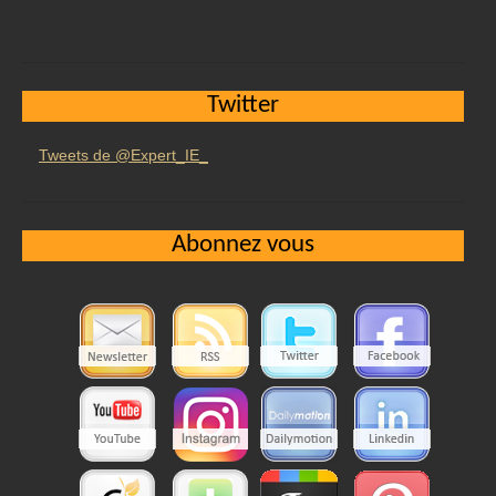
Twitter
Tweets de @Expert_IE_
Abonnez vous