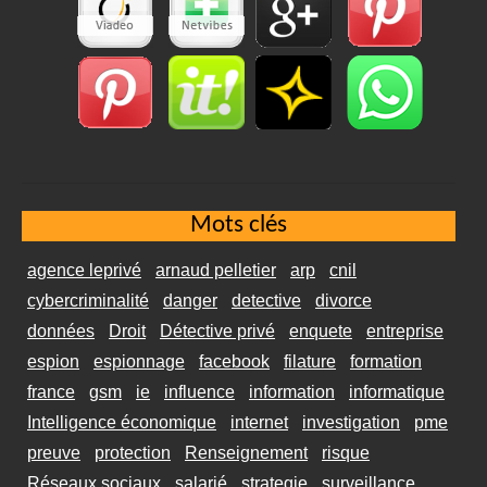
Mots clés
agence leprivé
arnaud pelletier
arp
cnil
cybercriminalité
danger
detective
divorce
données
Droit
Détective privé
enquete
entreprise
espion
espionnage
facebook
filature
formation
france
gsm
ie
influence
information
informatique
Intelligence économique
internet
investigation
pme
preuve
protection
Renseignement
risque
Réseaux sociaux
salarié
strategie
surveillance