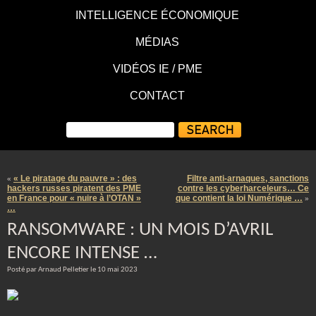
INTELLIGENCE ÉCONOMIQUE
MÉDIAS
VIDÉOS IE / PME
CONTACT
« Le piratage du pauvre » : des
Filtre anti-arnaques, sanctions
«
hackers russes piratent des PME
contre les cyberharceleurs… Ce
en France pour « nuire à l’OTAN »
que contient la loi Numérique …
»
…
RANSOMWARE : UN MOIS D’AVRIL
ENCORE INTENSE …
Posté par Arnaud Pelletier le 10 mai 2023