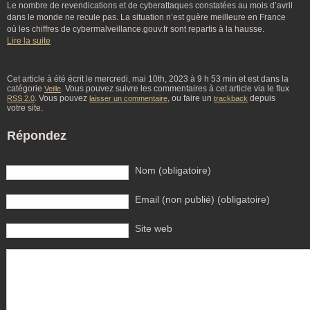
Le nombre de revendications et de cyberattaques constatées au mois d’avril
dans le monde ne recule pas. La situation n’est guère meilleure en France
où les chiffres de cybermalveillance.gouv.fr sont repartis à la hausse.
Lire la suite
Cet article à été écrit le mercredi, mai 10th, 2023 à 9 h 53 min et est dans la
catégorie
. Vous pouvez suivre les commentaires à cet article via le flux
Veille
. Vous pouvez
, ou faire un
depuis
RSS 2.0
laisser un commentaire
trackback
votre site.
Répondez
Nom (obligatoire)
Email (non publié) (obligatoire)
Site web