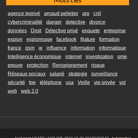
Mots clés
agence leprivé
arnaud pelletier
arp
cnil
cybercriminalité
danger
detective
divorce
données
Droit
Détective privé
enquete
entreprise
espion
espionnage
facebook
filature
formation
france
gsm
ie
influence
information
informatique
Intelligence économique
internet
investigation
pme
preuve
protection
Renseignement
risque
Réseaux sociaux
salarié
strategie
surveillance
sécurité
tpe
téléphone
usa
Veille
vie privée
vol
web
web 2.0