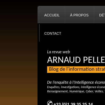
ACCUEIL
À PROPOS
DÉ
CONTACT
La revue web
ARNAUD PELLE
Blog de l'information str
De l’enquête à l’Intelligence éco
Enquêtes, Investigations, Intelligence écon
Renseignement, Numérique, Cyber, Veilles, 
+33 (0)1 39 35 25 14