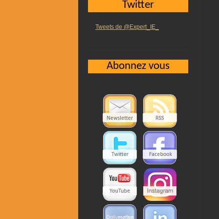
Twitter
Tweets de @Expert_IE_
Abonnez vous