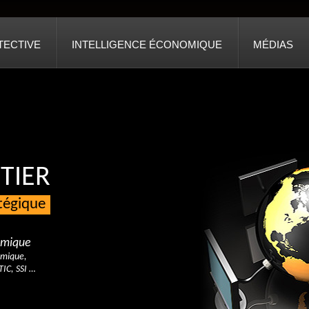
TECTIVE
INTELLIGENCE ÉCONOMIQUE
MÉDIAS
TIER
atégique
nomique
omique,
TIC, SSI …