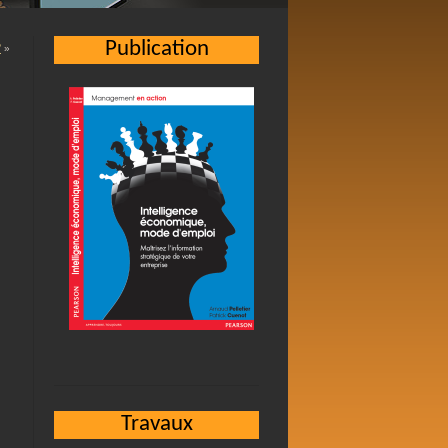
Publication
?
»
Travaux