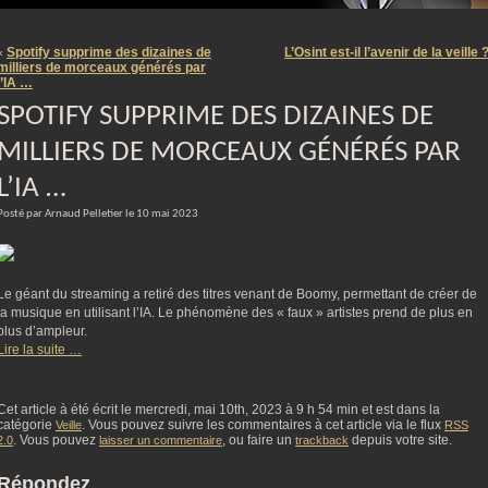
m
Spotify supprime des dizaines de
L’Osint est-il l’avenir de la veille 
«
milliers de morceaux générés par
l’IA …
SPOTIFY SUPPRIME DES DIZAINES DE
MILLIERS DE MORCEAUX GÉNÉRÉS PAR
L’IA …
Posté par Arnaud Pelletier le 10 mai 2023
Le géant du streaming a retiré des titres venant de Boomy, permettant de créer de
la musique en utilisant l’IA. Le phénomène des « faux » artistes prend de plus en
plus d’ampleur.
Lire la suite …
Cet article à été écrit le mercredi, mai 10th, 2023 à 9 h 54 min et est dans la
catégorie
. Vous pouvez suivre les commentaires à cet article via le flux
Veille
RSS
. Vous pouvez
, ou faire un
depuis votre site.
2.0
laisser un commentaire
trackback
Répondez