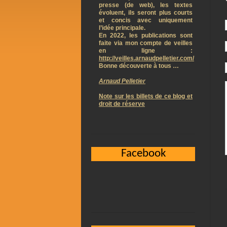
presse (de web), les textes
évoluent, ils seront plus courts
et concis avec uniquement
l’idée principale.
En 2022, les publications sont
faite via mon compte de veilles
en ligne :
http://veilles.arnaudpelletier.com/
Bonne découverte à tous …
Arnaud Pelletier
Note sur les billets de ce blog et
droit de réserve
Facebook