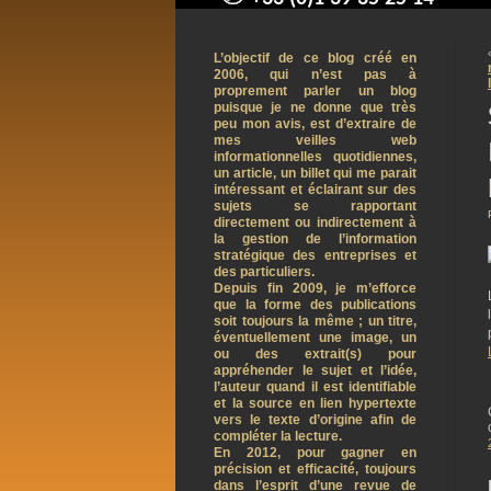
contact@arnaudpelletier.co
L’objectif de ce blog créé en
2006, qui n’est pas à
proprement parler un blog
puisque je ne donne que très
peu mon avis, est d’extraire de
mes veilles web
informationnelles quotidiennes,
un article, un billet qui me parait
intéressant et éclairant sur des
sujets se rapportant
directement ou indirectement à
la gestion de l’information
stratégique des entreprises et
des particuliers.
Depuis fin 2009, je m’efforce
que la forme des publications
soit toujours la même ; un titre,
éventuellement une image, un
ou des extrait(s) pour
appréhender le sujet et l’idée,
l’auteur quand il est identifiable
et la source en lien hypertexte
vers le texte d’origine afin de
compléter la lecture.
En 2012, pour gagner en
précision et efficacité, toujours
dans l’esprit d’une revue de