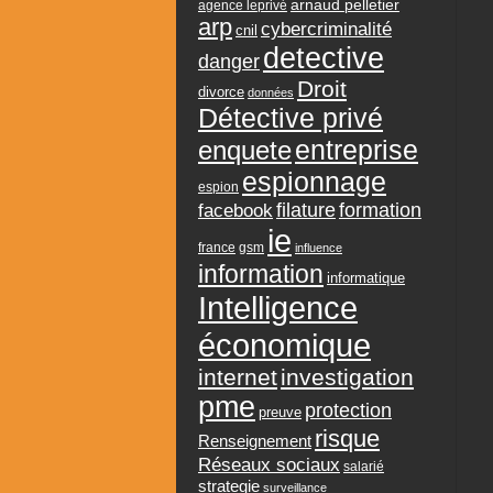
arnaud pelletier
agence leprivé
arp
cybercriminalité
cnil
detective
danger
Droit
divorce
données
Détective privé
entreprise
enquete
espionnage
espion
formation
facebook
filature
ie
france
gsm
influence
information
informatique
Intelligence
économique
internet
investigation
pme
protection
preuve
risque
Renseignement
Réseaux sociaux
salarié
strategie
surveillance