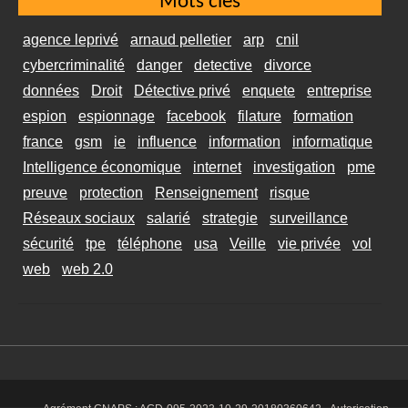
Mots clés
agence leprivé
arnaud pelletier
arp
cnil
cybercriminalité
danger
detective
divorce
données
Droit
Détective privé
enquete
entreprise
espion
espionnage
facebook
filature
formation
france
gsm
ie
influence
information
informatique
Intelligence économique
internet
investigation
pme
preuve
protection
Renseignement
risque
Réseaux sociaux
salarié
strategie
surveillance
sécurité
tpe
téléphone
usa
Veille
vie privée
vol
web
web 2.0