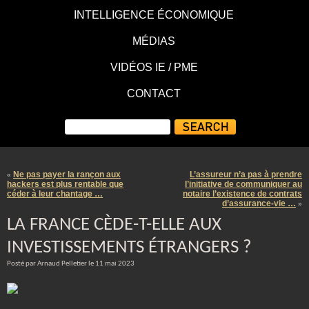
INTELLIGENCE ÉCONOMIQUE
MÉDIAS
VIDÉOS IE / PME
CONTACT
Ne pas payer la rançon aux
L’assureur n’a pas à prendre
«
hackers est plus rentable que
l’initiative de communiquer au
céder à leur chantage …
notaire l’existence de contrats
d’assurance-vie …
»
LA FRANCE CÈDE-T-ELLE AUX
INVESTISSEMENTS ÉTRANGERS ?
Posté par Arnaud Pelletier le 11 mai 2023