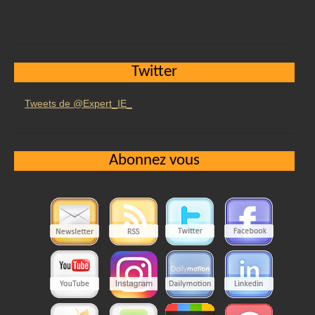
Twitter
Tweets de @Expert_IE_
Abonnez vous