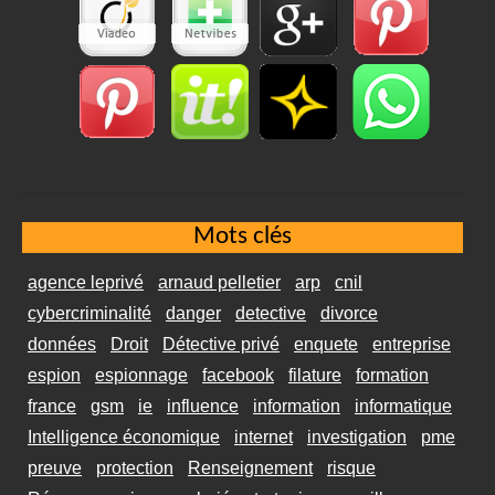
Mots clés
agence leprivé
arnaud pelletier
arp
cnil
cybercriminalité
danger
detective
divorce
données
Droit
Détective privé
enquete
entreprise
espion
espionnage
facebook
filature
formation
france
gsm
ie
influence
information
informatique
Intelligence économique
internet
investigation
pme
preuve
protection
Renseignement
risque