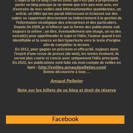
L’objectif de ce blog créé en 2006, qui n’est pas à proprement
parler un blog puisque je ne donne que très peu mon avis, est
d’extraire de mes veilles web informationnelles quotidiennes, un
article, un billet qui me parait intéressant et éclairant sur des
sujets se rapportant directement ou indirectement à la gestion de
l’information stratégique des entreprises et des particuliers.
Depuis fin 2009, je m’efforce que la forme des publications soit
toujours la même ; un titre, éventuellement une image, un ou des
extrait(s) pour appréhender le sujet et l’idée, l’auteur quand il est
identifiable et la source en lien hypertexte vers le texte d’origine
afin de compléter la lecture.
En 2012, pour gagner en précision et efficacité, toujours dans
l’esprit d’une revue de presse (de web), les textes évoluent, ils
seront plus courts et concis avec uniquement l’idée principale.
En 2022, les publications sont faite via mon compte de veilles en
http://veilles.arnaudpelletier.com/
ligne :
Bonne découverte à tous …
Arnaud Pelletier
Note sur les billets de ce blog et droit de réserve
Facebook