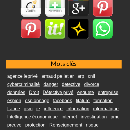
Mots clés
agence leprivé
arnaud pelletier
arp
cnil
cybercriminalité
danger
detective
divorce
données
Droit
Détective privé
enquete
entreprise
espion
espionnage
facebook
filature
formation
france
gsm
ie
influence
information
informatique
Intelligence économique
internet
investigation
pme
preuve
protection
Renseignement
risque