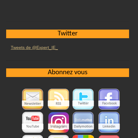
Twitter
Tweets de @Expert_IE_
Abonnez vous