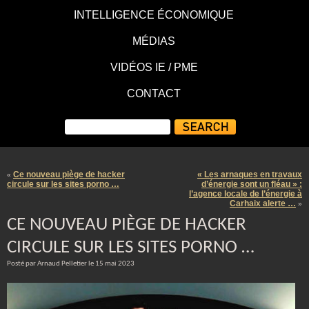
INTELLIGENCE ÉCONOMIQUE
MÉDIAS
VIDÉOS IE / PME
CONTACT
Ce nouveau piège de hacker
« Les arnaques en travaux
«
circule sur les sites porno …
d’énergie sont un fléau » :
l’agence locale de l’énergie à
Carhaix alerte …
»
CE NOUVEAU PIÈGE DE HACKER
CIRCULE SUR LES SITES PORNO …
Posté par Arnaud Pelletier le 15 mai 2023